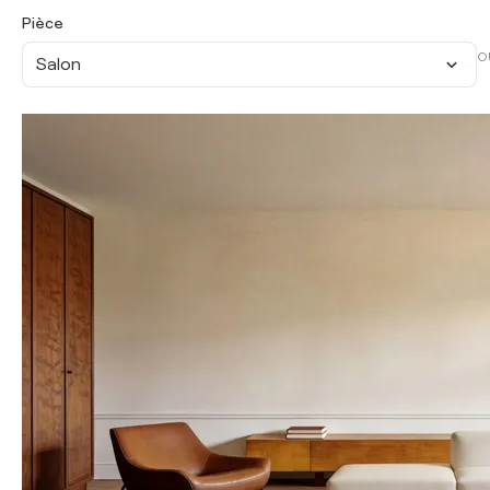
Pièce
O
Salon