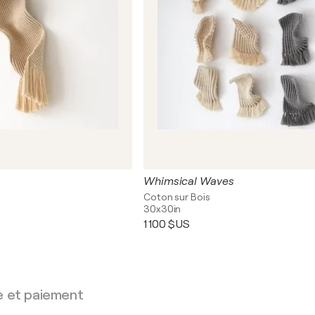
Whimsical Waves
Coton sur Bois
30x30in
1 100 $US
e et paiement