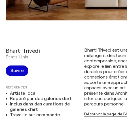
Bharti Trivedi
Bharti Trivedi est u
mélangent des techni
États-Unis
contemporaine, ancré
explore le lien entre 
Suivre
durables pour créer 
connexions émotionne
apporte une approch
RÉFÉRENCES
espaces avec un art q
Artiste local
présenté dans Archit
Repéré par des galeries d'art
citer que quelques-u
Inclus dans des curations de
parcours personnel, 
galeries d'art
Découvrir la page de Bh
Travaille sur commande