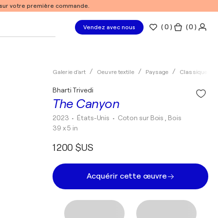
% sur votre première commande.
(
0
)
( 0 )
Vendez avec nous
Galerie d'art
Oeuvre textile
Paysage
Classique
Bharti Trivedi
The Canyon
2023
• États-Unis
•
Coton sur Bois , Bois
39 x 5 in
1 200 $US
Acquérir cette œuvre