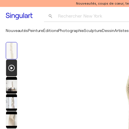
Nouveautés, coups de cœur, t
Rechercher 
New York
Photographie
Nouveautés
Peinture
Éditions
Photographie
Sculpture
Dessin
Artistes
Pop Art
Pablo Picasso