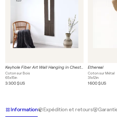
Keyhole Fiber Art Wall Hanging in Chestnut
Ethereal
Coton sur Bois
Coton sur Métal
65x15in
31x12in
3 300 $US
1 600 $US
Information
Expédition et retours
Garanti