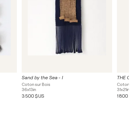
Sand by the Sea - I
THE CRE
Coton sur Bois
Coton su
36x13in
31x21in
3 500 $US
1 800 $