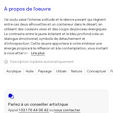
À propos de l'oeuvre
J'ai voulu saisir l'intense solitude et le silence pesant qui règnent
entre ces deux silhouettes et un conteneur dans le désert, en
utilisant des couleurs vives et des coups de pinceau énergiques.
Le contraste entre le jaune éclatant et le bleu profond crée un
dialogue émotionnel, symbole de détachement et
d'introspection. Cette œuvre apportera à votre intérieur une
énergie propice à la réflexion et à la contemplation, vous invitant
à vous attarder
…
Lire plus
Description traduite automatiquement.
Acrylique
Huile
Paysage
Urbain
Nature
Conceptuel
F
Parlez à un conseiller artistique
Appel
+33 1 76 44 06 42
ou
nous contacter