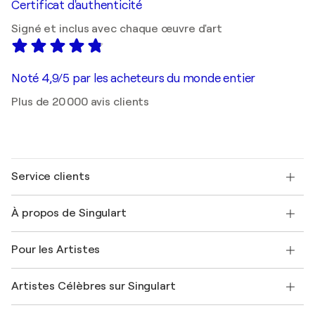
Certificat d'authenticité
Signé et inclus avec chaque œuvre d'art
Noté 4,9/5 par les acheteurs du monde entier
Plus de 20 000 avis clients
Service clients
Nous contacter
À propos de Singulart
Expédition
Politique de retour
A propos de nous
Témoignages de clients
Pour les Artistes
FAQ
Offrir une carte cadeau
Sociétés affiliées
Rejoignez notre programme commercial
Rejoindre Singulart en tant qu'artiste
Nos artistes
Mon compte
Artistes Célèbres sur Singulart
Se connecter en tant qu'Artiste
Magazine Singulart
Protection acheteur
Emplois
+33 1 76 44 06 42
Henri Matisse