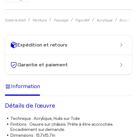
Galerie d'art
Peinture
Paysage
Figuratif
Acrylique
Biagio Ant
Expédition et retours
Garantie et paiement
Information
Détails de l'œuvre
Technique
:
Acrylique, Huile sur Toile
Finitions
:
Oeuvre sur châssis. Prête à être accrochée.
Encadrement sur demande.
Dimensions
:
15,7x15,7in