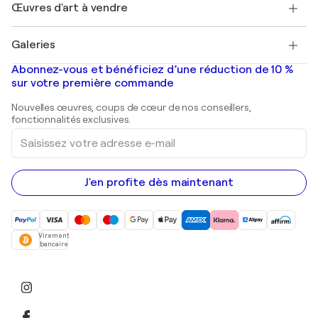
Découvrez une sélection d'art original
Œuvres d'art à vendre
Marc Chagall
Pablo Picasso
Tableaux à vendre
Salvador Dalí
Galeries
Tableaux abstraits à vendre
Banksy
Peintures à l'huile
Mr. Brainwash
Galeries d'art en France
Abonnez-vous et bénéficiez d’une réduction de 10 %
Peintures de paysage
Shepard Fairey
Galeries d'art en Belgique
sur votre première commande
Estampes
Sculptures
Nouvelles œuvres, coups de cœur de nos conseillers,
Peintures acryliques
fonctionnalités exclusives.
Saisissez
votre
adresse
e-
mail
J'en profite dès maintenant
Virement
bancaire