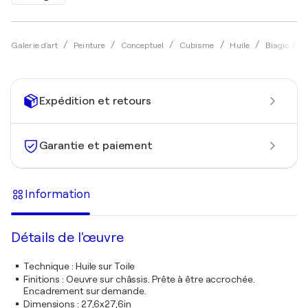
Galerie d'art
Peinture
Conceptuel
Cubisme
Huile
Biagio Anto
Expédition et retours
Garantie et paiement
Information
Détails de l'œuvre
Technique
:
Huile sur Toile
Finitions
:
Oeuvre sur châssis. Prête à être accrochée.
Encadrement sur demande.
Dimensions
:
27,6x27,6in