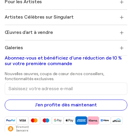
Pour les Artistes
FAQ
Offrir une carte cadeau
Sociétés affiliées
Rejoignez notre programme commercial
Rejoindre Singulart en tant qu'artiste
Nos artistes
Mon compte
Artistes Célèbres sur Singulart
Se connecter en tant qu'Artiste
Magazine Singulart
Protection acheteur
Emplois
+33 1 76 44 06 42
Henri Matisse
Découvrez une sélection d'art original
Œuvres d'art à vendre
Marc Chagall
Pablo Picasso
Tableaux à vendre
Salvador Dalí
Galeries
Tableaux abstraits à vendre
Banksy
Peintures à l'huile
Mr. Brainwash
Galeries d'art en France
Abonnez-vous et bénéficiez d’une réduction de 10 %
Peintures de paysage
Shepard Fairey
Galeries d'art en Belgique
sur votre première commande
Estampes
Sculptures
Nouvelles œuvres, coups de cœur de nos conseillers,
Peintures acryliques
fonctionnalités exclusives.
Saisissez
votre
adresse
e-
mail
J'en profite dès maintenant
Virement
bancaire