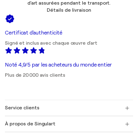
d'art assurées pendant le transport.
Détails de livraison
Certificat d'authenticité
Signé et inclus avec chaque œuvre d'art
Noté 4,9/5 par les acheteurs du monde entier
Plus de 20 000 avis clients
Service clients
Nous contacter
À propos de Singulart
Expédition
Politique de retour
A propos de nous
Témoignages de clients