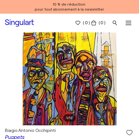
10 % de réduction
pour tout abonnement à la newsletter
(
0
)
( 0 )
1
/
12
Biagio Antonio Occhipinti
Puppets