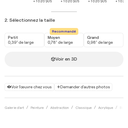
+ 1 020 $US
+ 1 020 $US
+ 1 020 $US
+ 1 020
2. Sélectionnez la taille
Recommandé
Petit
Moyen
Grand
0,39" de large
0,78" de large
0,98" de large
Voir en 3D
Voir l'œuvre chez vous
Demander d'autres photos
Galerie d'art
Peinture
Abstraction
Classique
Acrylique
Bill S