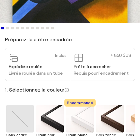
Préparez-la à être encadrée
Inclus
+ 850 $US
Expédiée roulée
Prête à accrocher
Livrée roulée dans un tube
Requis pour l'encadrement
1. Sélectionnez la couleur
Recommandé
Sans cadre
Grain noir
Grain blanc
Bois foncé
Bois cla