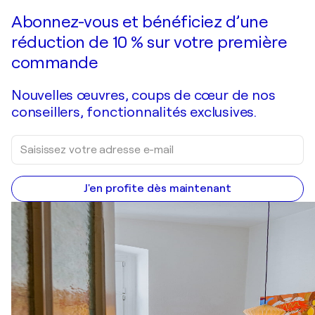
Faire une offre
Acquérir
Abonnez-vous et bénéficiez d’une
réduction de 10 % sur votre première
commande
Nouvelles œuvres, coups de cœur de nos
conseillers, fonctionnalités exclusives.
J'en profite dès maintenant