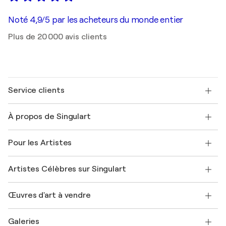
Noté 4,9/5 par les acheteurs du monde entier
Plus de 20 000 avis clients
Service clients
Nous contacter
À propos de Singulart
Expédition
Politique de retour
A propos de nous
Témoignages de clients
Pour les Artistes
FAQ
Offrir une carte cadeau
Sociétés affiliées
Rejoignez notre programme commercial
Rejoindre Singulart en tant qu'artiste
Nos artistes
Mon compte
Artistes Célèbres sur Singulart
Se connecter en tant qu'Artiste
Magazine Singulart
Protection acheteur
Emplois
+33 1 76 44 06 42
Henri Matisse
Découvrez une sélection d'art original
Œuvres d'art à vendre
Marc Chagall
Pablo Picasso
Tableaux à vendre
Salvador Dalí
Galeries
Tableaux abstraits à vendre
Banksy