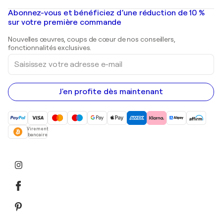
Peintures à l'huile
Mr. Brainwash
Galeries d'art en France
Abonnez-vous et bénéficiez d’une réduction de 10 %
Peintures de paysage
Shepard Fairey
Galeries d'art en Belgique
sur votre première commande
Estampes
Sculptures
Nouvelles œuvres, coups de cœur de nos conseillers,
Peintures acryliques
fonctionnalités exclusives.
Saisissez
votre
adresse
e-
mail
J'en profite dès maintenant
Virement
bancaire