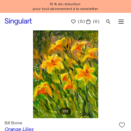
10 % de réduction
pour tout abonnement à la newsletter
(
0
)
( 0 )
1
/
12
Bill Stone
Orange Lilies