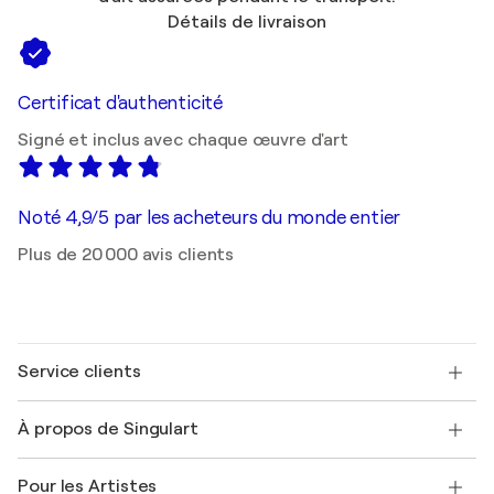
Détails de livraison
Certificat d'authenticité
Signé et inclus avec chaque œuvre d'art
Noté 4,9/5 par les acheteurs du monde entier
Plus de 20 000 avis clients
Service clients
Nous contacter
À propos de Singulart
Expédition
Politique de retour
A propos de nous
Témoignages de clients
Pour les Artistes
FAQ