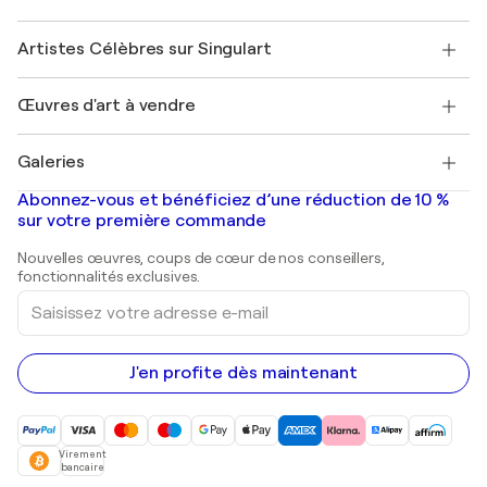
Offrir une carte cadeau
Sociétés affiliées
Rejoignez notre programme commercial
Rejoindre Singulart en tant qu'artiste
Nos artistes
Mon compte
Artistes Célèbres sur Singulart
Se connecter en tant qu'Artiste
Magazine Singulart
Protection acheteur
Emplois
+33 1 76 44 06 42
Henri Matisse
Découvrez une sélection d'art original
Œuvres d'art à vendre
Marc Chagall
Pablo Picasso
Tableaux à vendre
Salvador Dalí
Galeries
Tableaux abstraits à vendre
Banksy
Peintures à l'huile
Mr. Brainwash
Galeries d'art en France
Abonnez-vous et bénéficiez d’une réduction de 10 %
Peintures de paysage
Shepard Fairey
Galeries d'art en Belgique
sur votre première commande
Estampes
Sculptures
Nouvelles œuvres, coups de cœur de nos conseillers,
Peintures acryliques
fonctionnalités exclusives.
Saisissez
votre
adresse
e-
mail
J'en profite dès maintenant
Virement
bancaire