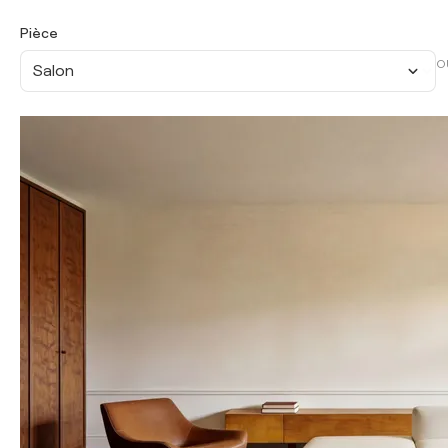
Pièce
O
Salon