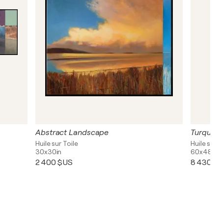
Abstract Landscape
Turquoi
Huile sur Toile
Huile sur 
30x30in
60x48in
2 400 $US
8 430 $