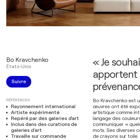
Bo Kravchenko
« Je souha
États-Unis
apportent d
Suivre
prévenance
RÉFÉRENCES
Bo Kravchenko est u
Rayonnement international
œuvres ont été exposé
Artiste expérimenté
artistique comme intu
Repéré par des galeries d'art
langage des couleurs
Inclus dans des curations de
communiquer « quelq
galeries d'art
mots. Ses diverses co
Travaille sur commande
de crayons sur toile.