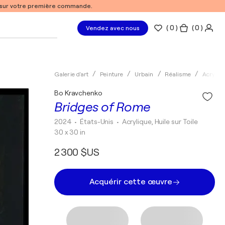
% sur votre première commande.
(
0
)
( 0 )
Vendez avec nous
Galerie d'art
Peinture
Urbain
Réalisme
Acryliq
Bo Kravchenko
Bridges of Rome
2024
• États-Unis
•
Acrylique, Huile sur Toile
30 x 30 in
2 300 $US
Acquérir cette œuvre