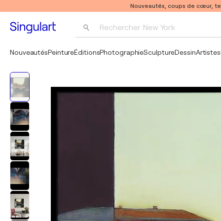
Nouveautés, coups de cœur, t
Rechercher 
New York
Photographie
Nouveautés
Peinture
Éditions
Photographie
Sculpture
Dessin
Artistes
Pop Art
Pablo Picasso