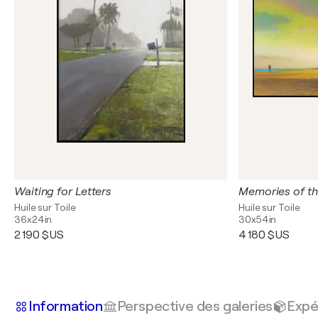
Waiting for Letters
Memories of th
Huile sur Toile
Huile sur Toile
36x24in
30x54in
2 190 $US
4 180 $US
Information
Perspective des galeries
Expé