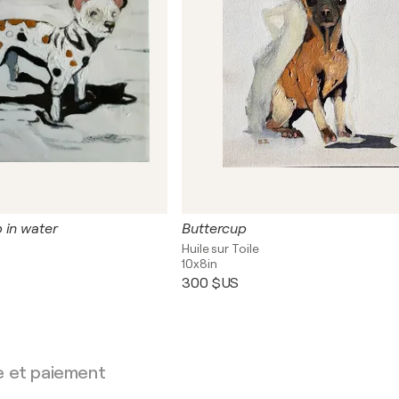
 in water
Buttercup
Huile sur Toile
10x8in
300 $US
e et paiement