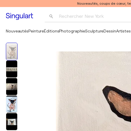
Nouveautés, coups de cœur, t
Rechercher 
New York
Photographie
Nouveautés
Peinture
Éditions
Photographie
Sculpture
Dessin
Artistes
Pop Art
Pablo Picasso