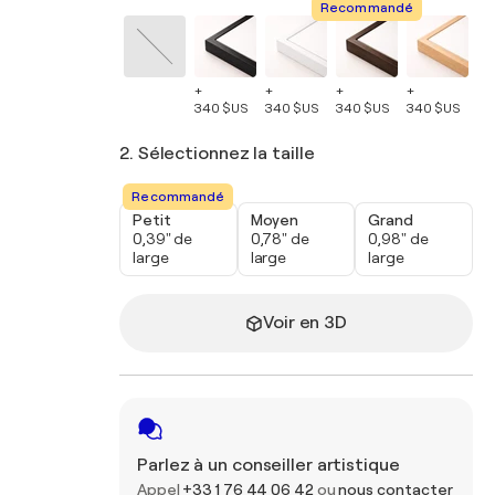
Recommandé
+
+
+
+
+
340 $US
340 $US
340 $US
340 $US
34
2. Sélectionnez la taille
Recommandé
Petit
Moyen
Grand
0,39" de
0,78" de
0,98" de
large
large
large
Voir en 3D
Parlez à un conseiller artistique
Appel
+33 1 76 44 06 42
ou
nous contacter