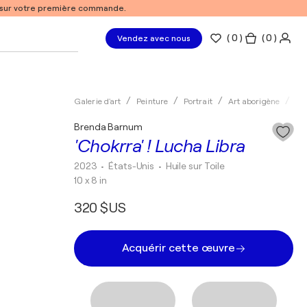
% sur votre première commande.
(
0
)
( 0 )
Vendez avec nous
Galerie d'art
Peinture
Portrait
Art aborigène
Hui
Brenda Barnum
'Chokrra' ! Lucha Libra
2023
• États-Unis
•
Huile sur Toile
10 x 8 in
320 $US
Acquérir cette œuvre