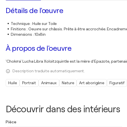
Détails de l'œuvre
Technique
:
Huile sur Toile
Finitions
:
Oeuvre sur châssis. Prête à être accrochée. Encadre
Dimensions
:
10x8in
À propos de l'oeuvre
'Chokrra' Lucha Libra Xoloitzquintle est la mère d'Epazote, partenair
Description traduite automatiquement.
Huile
Portrait
Animaux
Nature
Art aborigène
Figuratif
Découvrir dans des intérieurs
Pièce