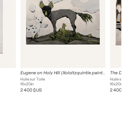
Eugene on Holy Hill (Xoloitzquintle painting)
The Dog
Huile sur Toile
Huile sur 
16x20in
16x20in
2 400 $US
2 400 $