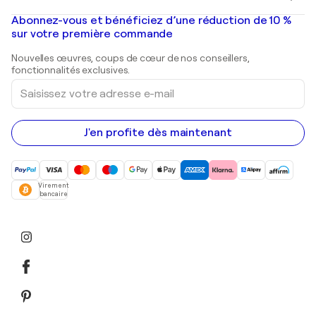
Banksy
Peintures à l'huile
Mr. Brainwash
Galeries d'art en France
Abonnez-vous et bénéficiez d’une réduction de 10 %
Peintures de paysage
Shepard Fairey
Galeries d'art en Belgique
sur votre première commande
Estampes
Sculptures
Nouvelles œuvres, coups de cœur de nos conseillers,
Peintures acryliques
fonctionnalités exclusives.
Saisissez
votre
adresse
e-
mail
J'en profite dès maintenant
Virement
bancaire