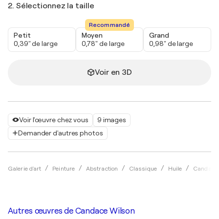
2. Sélectionnez la taille
Recommandé
Petit
Moyen
Grand
0,39" de large
0,78" de large
0,98" de large
Voir en 3D
Voir l'œuvre chez vous
9 images
Demander d'autres photos
Galerie d'art
Peinture
Abstraction
Classique
Huile
Candace 
Autres œuvres de
Candace Wilson