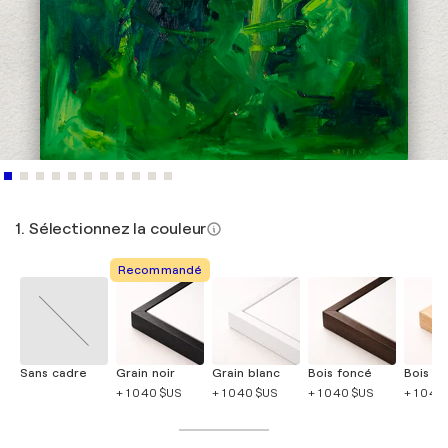
1. Sélectionnez la couleur
Recommandé
Sans cadre
Grain noir
Grain blanc
Bois foncé
Bois cla
+ 1 040 $US
+ 1 040 $US
+ 1 040 $US
+ 1 040