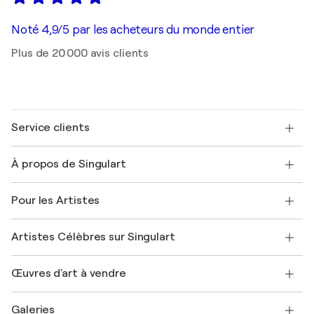
Noté 4,9/5 par les acheteurs du monde entier
Plus de 20 000 avis clients
Service clients
Nous contacter
À propos de Singulart
Expédition
Politique de retour
A propos de nous
Témoignages de clients
Pour les Artistes
FAQ
Offrir une carte cadeau
Sociétés affiliées
Rejoignez notre programme commercial
Rejoindre Singulart en tant qu'artiste
Nos artistes
Mon compte
Artistes Célèbres sur Singulart
Se connecter en tant qu'Artiste
Magazine Singulart
Protection acheteur
Emplois
+33 1 76 44 06 42
Henri Matisse
Découvrez une sélection d'art original
Œuvres d'art à vendre
Marc Chagall
Pablo Picasso
Tableaux à vendre
Salvador Dalí
Galeries
Tableaux abstraits à vendre