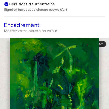
Certificat d'authenticité
Signé et inclus avec chaque œuvre d'art
Encadrement
Mettez votre oeuvre en valeur
1
/
11