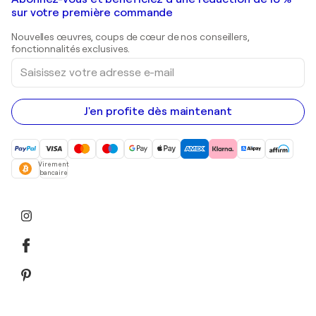
Peintures de paysage
Shepard Fairey
Galeries d'art en Belgique
sur votre première commande
Estampes
Sculptures
Nouvelles œuvres, coups de cœur de nos conseillers,
Peintures acryliques
fonctionnalités exclusives.
Saisissez
votre
adresse
e-
mail
J'en profite dès maintenant
Virement
bancaire