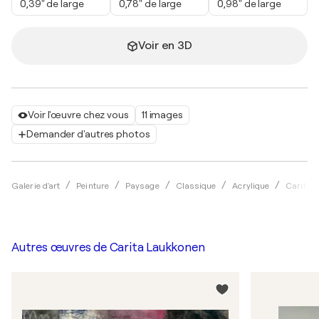
0,39" de large
0,78" de large
0,98" de large
Voir en 3D
Voir l'œuvre chez vous
11 images
Demander d'autres photos
Galerie d'art
Peinture
Paysage
Classique
Acrylique
Carita 
Autres œuvres de
Carita Laukkonen