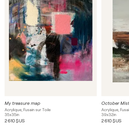
My treasure map
October Mis
Acrylique, Fusain sur Toile
Acrylique, Fusai
35x35in
39x32in
2 610 $US
2 610 $US