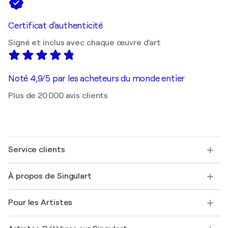
Certificat d'authenticité
Signé et inclus avec chaque œuvre d'art
Noté 4,9/5 par les acheteurs du monde entier
Plus de 20 000 avis clients
Service clients
Nous contacter
À propos de Singulart
Expédition
Politique de retour
A propos de nous
Témoignages de clients
Pour les Artistes
FAQ
Offrir une carte cadeau
Sociétés affiliées
Rejoignez notre programme commercial
Rejoindre Singulart en tant qu'artiste
Nos artistes
Mon compte