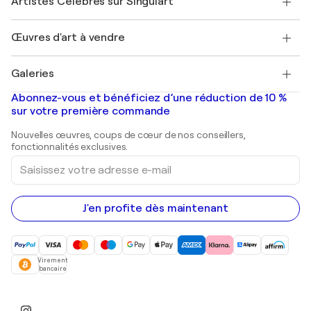
Artistes Célèbres sur Singulart
Se connecter en tant qu'Artiste
Magazine Singulart
Protection acheteur
Emplois
+33 1 76 44 06 42
Henri Matisse
Découvrez une sélection d'art original
Œuvres d'art à vendre
Marc Chagall
Pablo Picasso
Tableaux à vendre
Salvador Dalí
Galeries
Tableaux abstraits à vendre
Banksy
Peintures à l'huile
Mr. Brainwash
Galeries d'art en France
Abonnez-vous et bénéficiez d’une réduction de 10 %
Peintures de paysage
Shepard Fairey
Galeries d'art en Belgique
sur votre première commande
Estampes
Sculptures
Nouvelles œuvres, coups de cœur de nos conseillers,
Peintures acryliques
fonctionnalités exclusives.
Saisissez
votre
adresse
e-
mail
J'en profite dès maintenant
Virement
bancaire