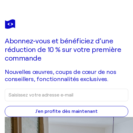
CARLA
PISTOLA
Vous avez adoré cette oeuvre mais elle est vendue ?
Retrò
Abonnez-vous et bénéficiez d’une
Je passe commande
réduction de 10 % sur votre première
commande
Nouvelles œuvres, coups de cœur de nos
conseillers, fonctionnalités exclusives.
J'en profite dès maintenant