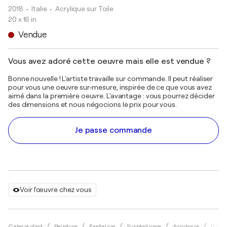
2018
• Italie
•
Acrylique sur Toile
20 x 16 in
Vendue
Vous avez adoré cette oeuvre mais elle est vendue ?
Bonne nouvelle ! L'artiste travaille sur commande. Il peut réaliser
pour vous une oeuvre sur-mesure, inspirée de ce que vous avez
aimé dans la première oeuvre. L'avantage : vous pourrez décider
des dimensions et nous négocions le prix pour vous.
Je passe commande
Voir l'œuvre chez vous
Galerie d'art
Peinture
Fantaisie
Surréalisme
Acrylique
Carla