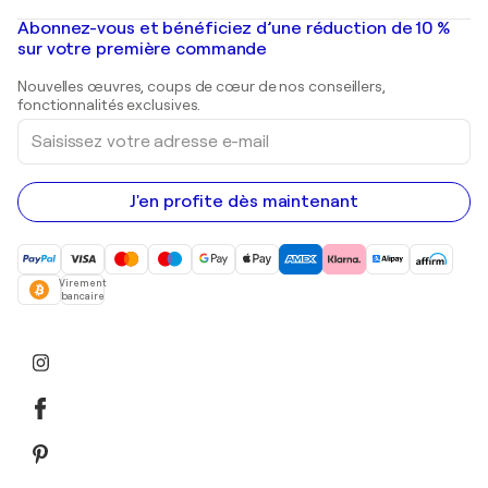
Peintures à l'huile
Mr. Brainwash
Galeries d'art en France
Abonnez-vous et bénéficiez d’une réduction de 10 %
Peintures de paysage
Shepard Fairey
Galeries d'art en Belgique
sur votre première commande
Estampes
Sculptures
Nouvelles œuvres, coups de cœur de nos conseillers,
Peintures acryliques
fonctionnalités exclusives.
Saisissez
votre
adresse
e-
mail
J'en profite dès maintenant
Virement
bancaire