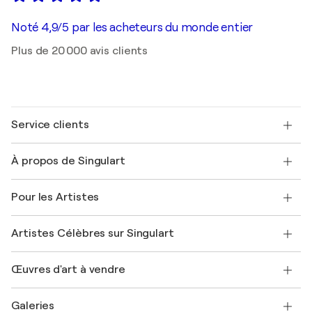
Noté 4,9/5 par les acheteurs du monde entier
Plus de 20 000 avis clients
Service clients
Nous contacter
À propos de Singulart
Expédition
Politique de retour
A propos de nous
Témoignages de clients
Pour les Artistes
FAQ
Offrir une carte cadeau
Sociétés affiliées
Rejoignez notre programme commercial
Rejoindre Singulart en tant qu'artiste
Nos artistes
Mon compte
Artistes Célèbres sur Singulart
Se connecter en tant qu'Artiste
Magazine Singulart
Protection acheteur
Emplois
+33 1 76 44 06 42
Henri Matisse
Découvrez une sélection d'art original
Œuvres d'art à vendre
Marc Chagall
Pablo Picasso
Tableaux à vendre
Salvador Dalí
Galeries
Tableaux abstraits à vendre
Banksy