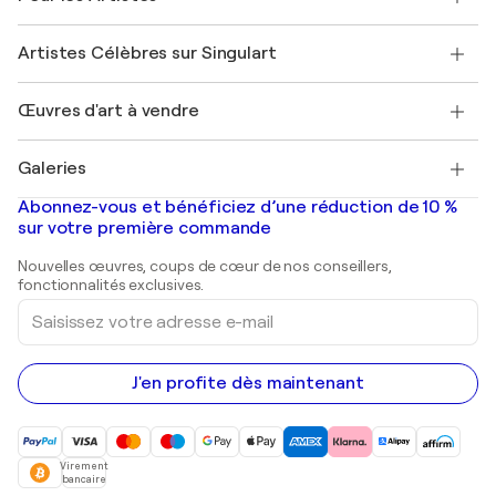
Offrir une carte cadeau
Sociétés affiliées
Rejoignez notre programme commercial
Rejoindre Singulart en tant qu'artiste
Nos artistes
Mon compte
Artistes Célèbres sur Singulart
Se connecter en tant qu'Artiste
Magazine Singulart
Protection acheteur
Emplois
+33 1 76 44 06 42
Henri Matisse
Découvrez une sélection d'art original
Œuvres d'art à vendre
Marc Chagall
Pablo Picasso
Tableaux à vendre
Salvador Dalí
Galeries
Tableaux abstraits à vendre
Banksy
Peintures à l'huile
Mr. Brainwash
Galeries d'art en France
Abonnez-vous et bénéficiez d’une réduction de 10 %
Peintures de paysage
Shepard Fairey
Galeries d'art en Belgique
sur votre première commande
Estampes
Sculptures
Nouvelles œuvres, coups de cœur de nos conseillers,
Peintures acryliques
fonctionnalités exclusives.
Saisissez
votre
adresse
e-
mail
J'en profite dès maintenant
Virement
bancaire