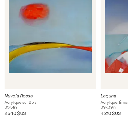
Nuvola Rossa
Laguna
Acrylique sur Bois
Acrylique, Émai
31x31in
39x39in
2 540 $US
4 210 $US