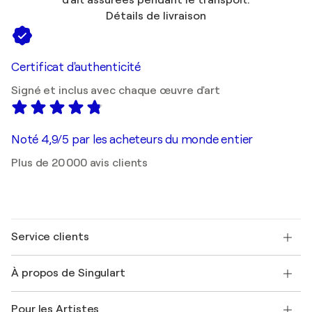
d'art assurées pendant le transport.
Détails de livraison
Certificat d'authenticité
Signé et inclus avec chaque œuvre d'art
Noté 4,9/5 par les acheteurs du monde entier
Plus de 20 000 avis clients
Service clients
Nous contacter
À propos de Singulart
Expédition
Politique de retour
A propos de nous
Témoignages de clients
Pour les Artistes
FAQ