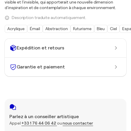
visible et l'invisible, qui apporterait une nouvelle dimension
d'inspiration et de contemplation à chaque environnement.
Description traduite automatiquement.
Acrylique
Émail
Abstraction
Futurisme
Bleu
Ciel
Esp
Expédition et retours
Garantie et paiement
Parlez à un conseiller artistique
Appel
+33 1 76 44 06 42
ou
nous contacter