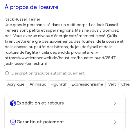
À propos de l'oeuvre
"Jack Russell Terrier
Une grande personnalité dans un petit corps! Les Jack Russell
Terriers sont petits et super mignons. Mais ne vous y trompez
pas. Vous avez un niveau d'énergie extrêmement élevé. Qu'ils
tirent cette énergie des aboiements, des fouilles, de la course et
de la chasse ou plutôt des bâtons, du jeu de flyball et de la
rupture de l'agilité - cela dépend du propriétaire. »
https://www.tierchenwelt.de/haustiere/haustier-hund/2547-
jack-russel-terrier.html
Description traduite automatiquement.
Acrylique
Animaux
Figuratif
Expressionnisme
Vert
Chie
Expédition et retours
Garantie et paiement