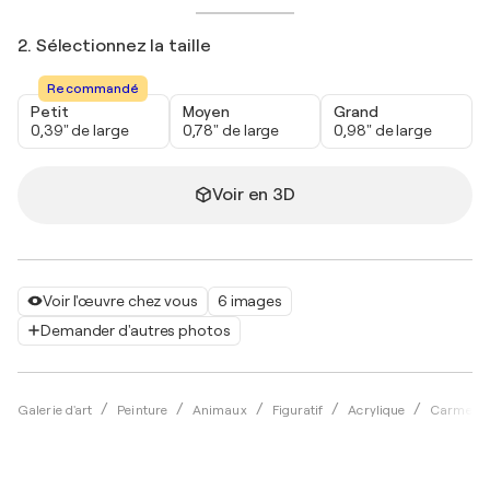
2. Sélectionnez la taille
Recommandé
Petit
Moyen
Grand
0,39" de large
0,78" de large
0,98" de large
Voir en 3D
Voir l'œuvre chez vous
6 images
Demander d'autres photos
Galerie d'art
Peinture
Animaux
Figuratif
Acrylique
Carmelo 