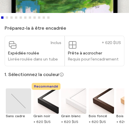
Préparez-la à être encadrée
Inclus
+ 620 $US
Expédiée roulée
Prête à accrocher
Livrée roulée dans un tube
Requis pour l'encadrement
1. Sélectionnez la couleur
Recommandé
Sans cadre
Grain noir
Grain blanc
Bois foncé
Bois cla
+ 620 $US
+ 620 $US
+ 620 $US
+ 620 