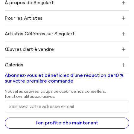
À propos de Singulart
Expédition
Politique de retour
A propos de nous
Témoignages de clients
Pour les Artistes
FAQ
Offrir une carte cadeau
Sociétés affiliées
Rejoignez notre programme commercial
Rejoindre Singulart en tant qu'artiste
Nos artistes
Mon compte
Artistes Célèbres sur Singulart
Se connecter en tant qu'Artiste
Magazine Singulart
Protection acheteur
Emplois
+33 1 76 44 06 42
Henri Matisse
Découvrez une sélection d'art original
Œuvres d'art à vendre
Marc Chagall
Pablo Picasso
Tableaux à vendre
Salvador Dalí
Galeries
Tableaux abstraits à vendre
Banksy
Peintures à l'huile
Mr. Brainwash
Galeries d'art en France
Abonnez-vous et bénéficiez d’une réduction de 10 %
Peintures de paysage
Shepard Fairey
Galeries d'art en Belgique
sur votre première commande
Estampes
Sculptures
Nouvelles œuvres, coups de cœur de nos conseillers,
Peintures acryliques
fonctionnalités exclusives.
Saisissez
votre
adresse
e-
mail
J'en profite dès maintenant