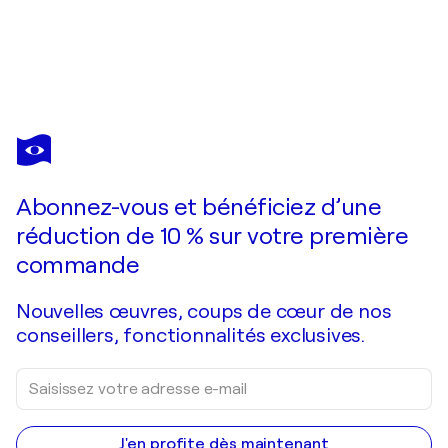
CAROL
ZSOLT
Vous avez adoré cette oeuvre mais elle est vendue ?
INSPIRATION 6107
Abonnez-vous et bénéficiez d’une
Je passe commande
réduction de 10 % sur votre première
commande
Nouvelles œuvres, coups de cœur de nos
conseillers, fonctionnalités exclusives.
J'en profite dès maintenant