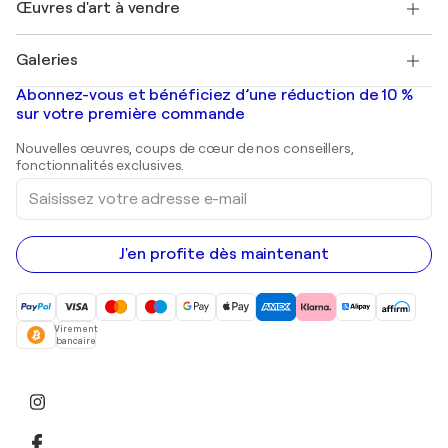
Découvrez une sélection d'art original
Œuvres d'art à vendre
Marc Chagall
Pablo Picasso
Tableaux à vendre
Salvador Dalí
Galeries
Tableaux abstraits à vendre
Banksy
Peintures à l'huile
Mr. Brainwash
Galeries d'art en France
Abonnez-vous et bénéficiez d’une réduction de 10 %
Peintures de paysage
Shepard Fairey
Galeries d'art en Belgique
sur votre première commande
Estampes
Sculptures
Nouvelles œuvres, coups de cœur de nos conseillers,
Peintures acryliques
fonctionnalités exclusives.
Saisissez
votre
adresse
e-
mail
J'en profite dès maintenant
Virement
bancaire