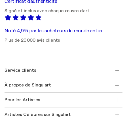
Certificat d'authenticité
Signé et inclus avec chaque œuvre d'art
Noté 4,9/5 par les acheteurs du monde entier
Plus de 20 000 avis clients
Service clients
Nous contacter
À propos de Singulart
Expédition
Politique de retour
A propos de nous
Témoignages de clients
Pour les Artistes
FAQ
Offrir une carte cadeau
Sociétés affiliées
Rejoignez notre programme commercial
Rejoindre Singulart en tant qu'artiste
Nos artistes
Mon compte
Artistes Célèbres sur Singulart
Se connecter en tant qu'Artiste
Magazine Singulart
Protection acheteur
Emplois
+33 1 76 44 06 42
Henri Matisse