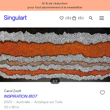
10 % de réduction
pour tout abonnement à la newsletter
(
0
)
( 0 )
1
/
7
Carol Zsolt
INSPIRATION 6107
2023
• Australie
•
Acrylique sur Toile
30 x 60 in