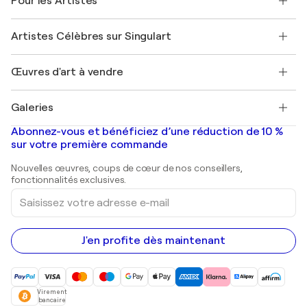
Pour les Artistes
FAQ
Offrir une carte cadeau
Sociétés affiliées
Rejoignez notre programme commercial
Rejoindre Singulart en tant qu'artiste
Nos artistes
Mon compte
Artistes Célèbres sur Singulart
Se connecter en tant qu'Artiste
Magazine Singulart
Protection acheteur
Emplois
+33 1 76 44 06 42
Henri Matisse
Découvrez une sélection d'art original
Œuvres d'art à vendre
Marc Chagall
Pablo Picasso
Tableaux à vendre
Salvador Dalí
Galeries
Tableaux abstraits à vendre
Banksy
Peintures à l'huile
Mr. Brainwash
Galeries d'art en France
Abonnez-vous et bénéficiez d’une réduction de 10 %
Peintures de paysage
Shepard Fairey
Galeries d'art en Belgique
sur votre première commande
Estampes
Sculptures
Nouvelles œuvres, coups de cœur de nos conseillers,
Peintures acryliques
fonctionnalités exclusives.
Saisissez
votre
adresse
e-
mail
J'en profite dès maintenant
Virement
bancaire