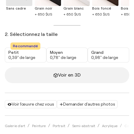
Sans cadre
Grain noir
Grain blanc
Bois foncé
Bois cla
+ 650 $US
+ 650 $US
+ 650 $US
+ 650 
2. Sélectionnez la taille
Recommandé
Petit
Moyen
Grand
0,39" de large
0,78" de large
0,98" de large
Voir en 3D
Voir l'œuvre chez vous
Demander d'autres photos
Galerie d'art
Peinture
Portrait
Semi-abstrait
Acrylique
Carol