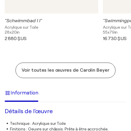
"Schwimmbad I I"
"Swimmingpoo
Acrylique sur Toile
Acrylique sur T
28x20in
55x79in
2 880 $US
16 730 $US
Voir toutes les œuvres de Carolin Beyer
Information
Détails de l'œuvre
Technique
:
Acrylique sur Toile
Finitions
:
Oeuvre sur châssis. Prête à être accrochée.