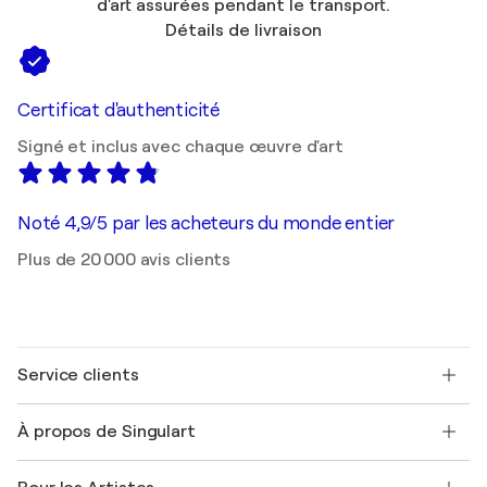
d'art assurées pendant le transport.
Détails de livraison
Certificat d'authenticité
Signé et inclus avec chaque œuvre d'art
Noté 4,9/5 par les acheteurs du monde entier
Plus de 20 000 avis clients
Service clients
Nous contacter
À propos de Singulart
Expédition
Politique de retour
A propos de nous
Témoignages de clients