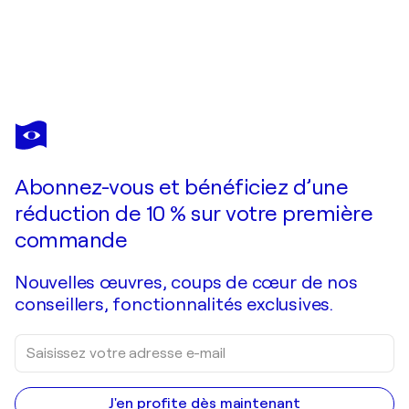
CAROLINA
ALOTUS
Vous avez adoré cette oeuvre mais elle est vendue ?
Supersonic
Abonnez-vous et bénéficiez d’une
Je passe commande
réduction de 10 % sur votre première
commande
Nouvelles œuvres, coups de cœur de nos
conseillers, fonctionnalités exclusives.
J'en profite dès maintenant