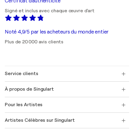
Certificat d'authenticité
Signé et inclus avec chaque œuvre d'art
Noté 4,9/5 par les acheteurs du monde entier
Plus de 20 000 avis clients
Service clients
Nous contacter
À propos de Singulart
Expédition
Politique de retour
A propos de nous
Témoignages de clients
Pour les Artistes
FAQ
Offrir une carte cadeau
Sociétés affiliées
Rejoignez notre programme commercial
Rejoindre Singulart en tant qu'artiste
Nos artistes
Mon compte
Artistes Célèbres sur Singulart
Se connecter en tant qu'Artiste
Magazine Singulart
Protection acheteur
Emplois
+33 1 76 44 06 42
Henri Matisse
Découvrez une sélection d'art original