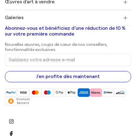
Œuvres d'art à vendre
Marc Chagall
Pablo Picasso
Tableaux à vendre
Salvador Dalí
Galeries
Tableaux abstraits à vendre
Banksy
Peintures à l'huile
Mr. Brainwash
Galeries d'art en France
Abonnez-vous et bénéficiez d’une réduction de 10 %
Peintures de paysage
Shepard Fairey
Galeries d'art en Belgique
sur votre première commande
Estampes
Sculptures
Nouvelles œuvres, coups de cœur de nos conseillers,
Peintures acryliques
fonctionnalités exclusives.
Saisissez
votre
adresse
e-
mail
J'en profite dès maintenant
Virement
bancaire