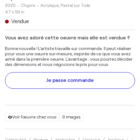
2020
• Chypre
•
Acrylique, Pastel sur Toile
47 x 59 in
Vendue
Vous avez adoré cette oeuvre mais elle est vendue ?
Bonne nouvelle ! L'artiste travaille sur commande. Il peut réaliser
pour vous une oeuvre sur-mesure, inspirée de ce que vous avez
aimé dans la première oeuvre. L'avantage : vous pourrez décider
des dimensions et nous négocions le prix pour vous.
Je passe commande
Voir l'œuvre chez vous
9 images
Galerie d'art
Peinture
Abstraction
Classique
Acrylique
Carol