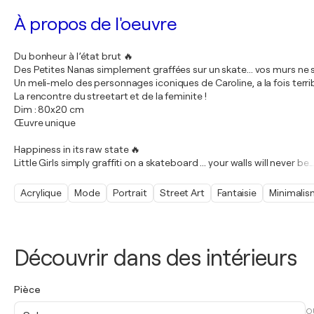
À propos de l'oeuvre
Du bonheur à l’état brut 🔥
Des Petites Nanas simplement graffées sur un skate... vos murs ne 
Un meli-melo des personnages iconiques de Caroline, a la fois terrib
La rencontre du streetart et de la feminite !
Dim : 80x20 cm
Œuvre unique
Happiness in its raw state 🔥
Little Girls simply graffiti on a skateboard ... your walls will never be
…
Acrylique
Mode
Portrait
Street Art
Fantaisie
Minimali
Découvrir dans des intérieurs
Pièce
O