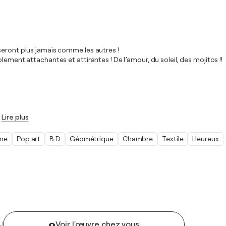
seront plus jamais comme les autres !
lement attachantes et attirantes ! De l’amour, du soleil, des mojitos !!
Lire plus
sme
Pop art
B.D
Géométrique
Chambre
Textile
Heureux
Voir l'œuvre chez vous
U