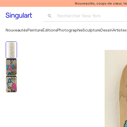
Nouveautés, coups de cœur, t
Rechercher 
New York
Photographie
Nouveautés
Peinture
Éditions
Photographie
Sculpture
Dessin
Artistes
Pop Art
Pablo Picasso