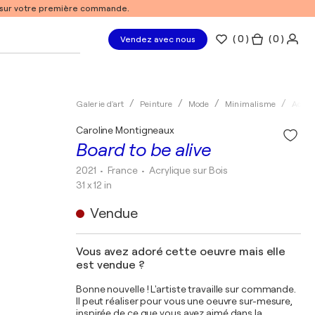
% sur votre première commande.
(
0
)
( 0 )
Vendez avec nous
Galerie d'art
Peinture
Mode
Minimalisme
Acryl
Caroline Montigneaux
Board to be alive
2021
• France
•
Acrylique sur Bois
31 x 12 in
Vendue
Vous avez adoré cette oeuvre mais elle
est vendue ?
Bonne nouvelle ! L'artiste travaille sur commande.
Il peut réaliser pour vous une oeuvre sur-mesure,
inspirée de ce que vous avez aimé dans la