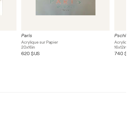
Paris
Pschiiit
Acrylique sur Papier
Acrylique
20x16in
16x12in
620 $US
740 $U