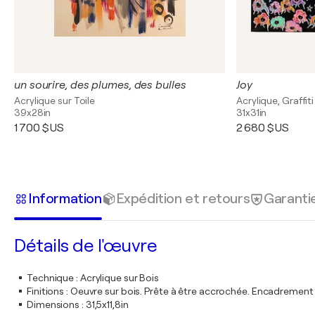
un sourire, des plumes, des bulles
Joy
Acrylique sur Toile
Acrylique, Graffiti
39x28in
31x31in
1 700 $US
2 680 $US
Information
Expédition et retours
Garanti
Détails de l'œuvre
Technique
:
Acrylique sur Bois
Finitions
:
Oeuvre sur bois. Prête à être accrochée. Encadremen
Dimensions
:
31,5x11,8in