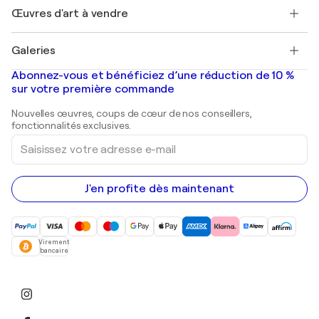
Henri Matisse
Découvrez une sélection d'art original
Œuvres d'art à vendre
Marc Chagall
Pablo Picasso
Tableaux à vendre
Salvador Dalí
Galeries
Tableaux abstraits à vendre
Banksy
Peintures à l'huile
Mr. Brainwash
Galeries d'art en France
Abonnez-vous et bénéficiez d’une réduction de 10 %
Peintures de paysage
Shepard Fairey
Galeries d'art en Belgique
sur votre première commande
Estampes
Sculptures
Nouvelles œuvres, coups de cœur de nos conseillers,
Peintures acryliques
fonctionnalités exclusives.
Saisissez
votre
adresse
e-
mail
J'en profite dès maintenant
Virement
bancaire