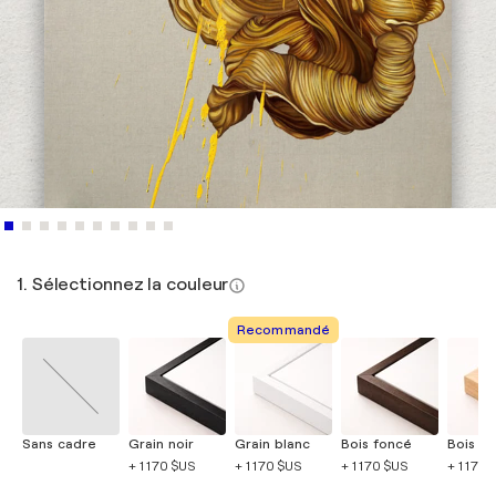
1. Sélectionnez la couleur
Recommandé
Sans cadre
Grain noir
Grain blanc
Bois foncé
Bois cla
+ 1 170 $US
+ 1 170 $US
+ 1 170 $US
+ 1 170 