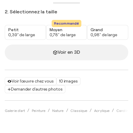
2. Sélectionnez la taille
Recommandé
Petit
Moyen
Grand
0,39" de large
0,78" de large
0,98" de large
Voir en 3D
Voir l'œuvre chez vous
10 images
Demander d'autres photos
Galerie d'art
Peinture
Nature
Classique
Acrylique
Caroline 