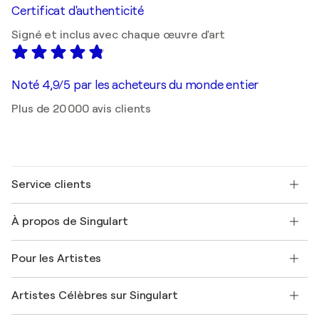
Certificat d'authenticité
Signé et inclus avec chaque œuvre d'art
Noté 4,9/5 par les acheteurs du monde entier
Plus de 20 000 avis clients
Service clients
Nous contacter
À propos de Singulart
Expédition
Politique de retour
A propos de nous
Témoignages de clients
Pour les Artistes
FAQ
Offrir une carte cadeau
Sociétés affiliées
Rejoignez notre programme commercial
Rejoindre Singulart en tant qu'artiste
Nos artistes
Mon compte
Artistes Célèbres sur Singulart
Se connecter en tant qu'Artiste
Magazine Singulart
Protection acheteur
Emplois
+33 1 76 44 06 42