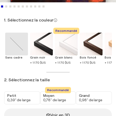
1. Sélectionnez la couleur
Recommandé
Sans cadre
Grain noir
Grain blanc
Bois foncé
Bois cla
+ 1 170 $US
+ 1 170 $US
+ 1 170 $US
+ 1 170 
2. Sélectionnez la taille
Recommandé
Petit
Moyen
Grand
0,39" de large
0,78" de large
0,98" de large
Voir en 3D