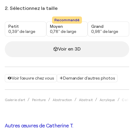
2. Sélectionnez la taille
Recommandé
Petit
Moyen
Grand
0,39" de large
0,78" de large
0,98" de large
Voir en 3D
Voir l'œuvre chez vous
Demander d'autres photos
Galerie d'art
Peinture
Abstraction
Abstrait
Acrylique
Catheri
Autres œuvres de
Catherine T.