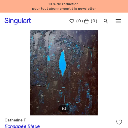
10 % de réduction
pour tout abonnement à la newsletter
(
0
)
( 0 )
1
/
2
Catherine T.
Echappée Bleue