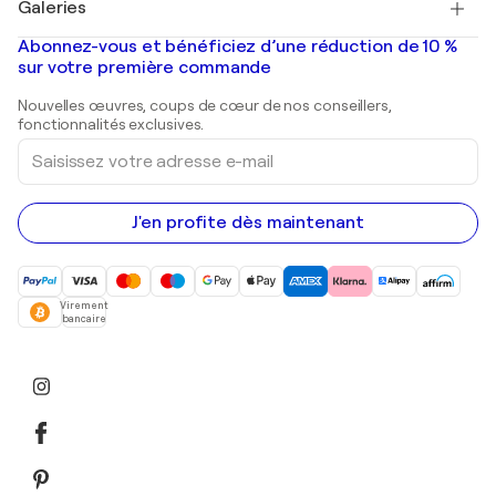
Galeries
Tableaux abstraits à vendre
Banksy
Peintures à l'huile
Mr. Brainwash
Galeries d'art en France
Abonnez-vous et bénéficiez d’une réduction de 10 %
Peintures de paysage
Shepard Fairey
Galeries d'art en Belgique
sur votre première commande
Estampes
Sculptures
Nouvelles œuvres, coups de cœur de nos conseillers,
Peintures acryliques
fonctionnalités exclusives.
Saisissez
votre
adresse
e-
mail
J'en profite dès maintenant
Virement
bancaire