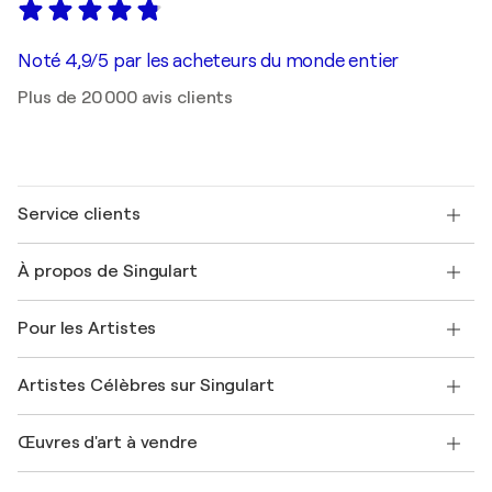
Noté 4,9/5 par les acheteurs du monde entier
Plus de 20 000 avis clients
Service clients
Nous contacter
À propos de Singulart
Expédition
Politique de retour
A propos de nous
Témoignages de clients
Pour les Artistes
FAQ
Offrir une carte cadeau
Sociétés affiliées
Rejoignez notre programme commercial
Rejoindre Singulart en tant qu'artiste
Nos artistes
Mon compte
Artistes Célèbres sur Singulart
Se connecter en tant qu'Artiste
Magazine Singulart
Protection acheteur
Emplois
+33 1 76 44 06 42
Henri Matisse
Découvrez une sélection d'art original
Œuvres d'art à vendre
Marc Chagall
Pablo Picasso
Tableaux à vendre
Salvador Dalí