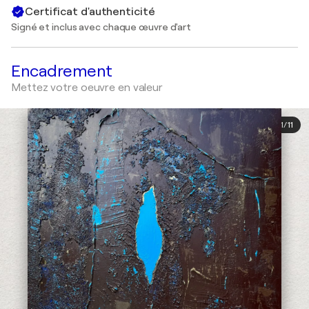
Certificat d'authenticité
Signé et inclus avec chaque œuvre d'art
Encadrement
Mettez votre oeuvre en valeur
1
/
11