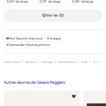
0,39" de large
0,78" de large
0,98" de large
Voir en 3D
Voir l'œuvre chez vous
8 images
Demander d'autres photos
Galerie d'art
Peinture
Paysage
Minimalisme
Huile
Cesare R
Autres œuvres de
Cesare Reggiani