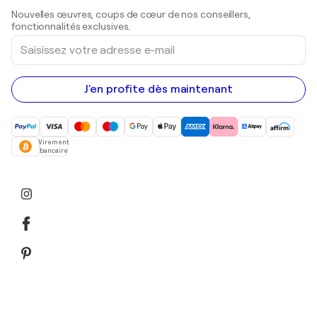
Sculptures
Nouvelles œuvres, coups de cœur de nos conseillers,
Peintures acryliques
fonctionnalités exclusives.
Saisissez
votre
adresse
e-
mail
J'en profite dès maintenant
Virement
bancaire