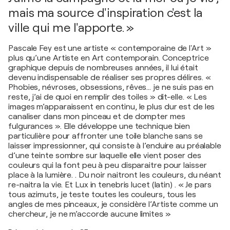
mais ma source d'inspiration c'est la
ville qui me l'apporte. »
Pascale Fey est une artiste « contemporaine de l'Art »
plus qu’une Artiste en Art contemporain. Conceptrice
graphique depuis de nombreuses années, il lui était
devenu indispensable de réaliser ses propres délires. «
Phobies, névroses, obsessions, rêves... je ne suis pas en
reste, j’ai de quoi en remplir des toiles » dit-elle. « Les
images m’apparaissent en continu, le plus dur est de les
canaliser dans mon pinceau et de dompter mes
fulgurances ». Elle développe une technique bien
particulière pour affronter une toile blanche sans se
laisser impressionner, qui consiste à l’enduire au préalable
d’une teinte sombre sur laquelle elle vient poser des
couleurs qui la font peu à peu disparaitre pour laisser
place à la lumière. . Du noir naitront les couleurs, du néant
re-naitra la vie. Et Lux in tenebris lucet (latin) . « Je pars
tous azimuts, je teste toutes les couleurs, tous les
angles de mes pinceaux, je considère l’Artiste comme un
chercheur, je ne m’accorde aucune limites »