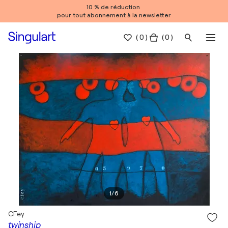
10 % de réduction
pour tout abonnement à la newsletter
(
0
)
( 0 )
1
/
6
CFey
twinship