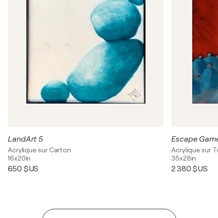
LandArt 5
Escape Gam
Acrylique sur Carton
Acrylique sur T
16x20in
35x28in
650 $US
2 380 $US