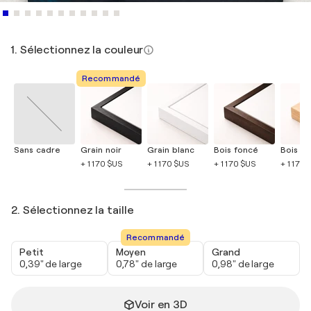
1. Sélectionnez la couleur
Recommandé
Sans cadre
Grain noir
Grain blanc
Bois foncé
Bois cla
+ 1 170 $US
+ 1 170 $US
+ 1 170 $US
+ 1 170 
2. Sélectionnez la taille
Recommandé
Petit
Moyen
Grand
0,39" de large
0,78" de large
0,98" de large
Voir en 3D