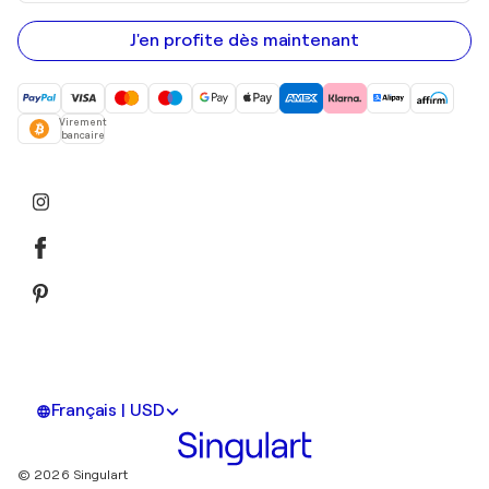
adresse
e-
mail
J'en profite dès maintenant
Virement
bancaire
Français | USD
© 2026 Singulart