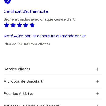
Certificat d'authenticité
Signé et inclus avec chaque œuvre d'art
Noté 4,9/5 par les acheteurs du monde entier
Plus de 20 000 avis clients
Service clients
Nous contacter
À propos de Singulart
Expédition
Politique de retour
A propos de nous
Témoignages de clients
Pour les Artistes
FAQ
Offrir une carte cadeau
Sociétés affiliées
Rejoignez notre programme commercial
Rejoindre Singulart en tant qu'artiste
Nos artistes
Mon compte
Artistes Célèbres sur Singulart