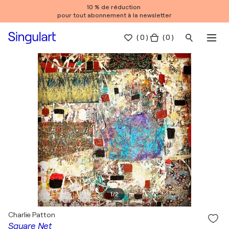
10 % de réduction
pour tout abonnement à la newsletter
(
0
)
( 0 )
1
/
2
Charlie Patton
Square Net