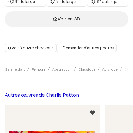
0,39" de large
0,78" de large
0,98" de large
Voir en 3D
Voir l'œuvre chez vous
Demander d'autres photos
Galerie d'art
Peinture
Abstraction
Classique
Acrylique
Charl
Autres œuvres de
Charlie Patton