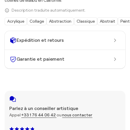
collines de Malibu en Californie.
Description traduite automatiquement.
Acrylique
Collage
Abstraction
Classique
Abstrait
Peint
Expédition et retours
Garantie et paiement
Parlez à un conseiller artistique
Appel
+33 1 76 44 06 42
ou
nous contacter