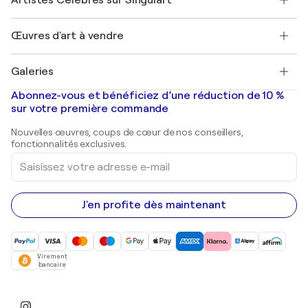
Se connecter en tant qu'Artiste
Magazine Singulart
Protection acheteur
Emplois
+33 1 76 44 06 42
Henri Matisse
Découvrez une sélection d'art original
Œuvres d'art à vendre
Marc Chagall
Pablo Picasso
Tableaux à vendre
Salvador Dalí
Galeries
Tableaux abstraits à vendre
Banksy
Peintures à l'huile
Mr. Brainwash
Galeries d'art en France
Abonnez-vous et bénéficiez d’une réduction de 10 %
Peintures de paysage
Shepard Fairey
Galeries d'art en Belgique
sur votre première commande
Estampes
Sculptures
Nouvelles œuvres, coups de cœur de nos conseillers,
Peintures acryliques
fonctionnalités exclusives.
Saisissez
votre
adresse
e-
mail
J'en profite dès maintenant
Virement
bancaire