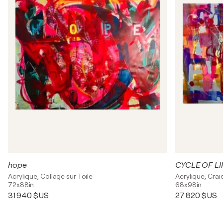
hope
CYCLE OF LI
Acrylique, Collage sur Toile
Acrylique, Craie
72x88in
68x98in
31 940 $US
27 820 $US