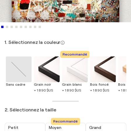
1. Sélectionnez la couleur
Recommandé
Sans cadre
Grain noir
Grain blanc
Bois foncé
Bois cla
+ 1 890 $US
+ 1 890 $US
+ 1 890 $US
+ 1 890
2. Sélectionnez la taille
Recommandé
Petit
Moyen
Grand