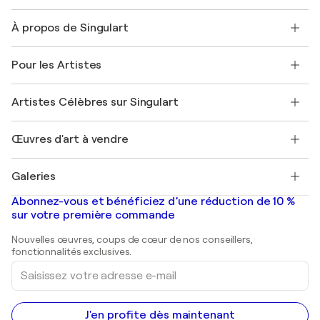
Nous contacter
À propos de Singulart
Expédition
Politique de retour
A propos de nous
Témoignages de clients
Pour les Artistes
FAQ
Offrir une carte cadeau
Sociétés affiliées
Rejoignez notre programme commercial
Rejoindre Singulart en tant qu'artiste
Nos artistes
Mon compte
Artistes Célèbres sur Singulart
Se connecter en tant qu'Artiste
Magazine Singulart
Protection acheteur
Emplois
+33 1 76 44 06 42
Henri Matisse
Découvrez une sélection d'art original
Œuvres d'art à vendre
Marc Chagall
Pablo Picasso
Tableaux à vendre
Salvador Dalí
Galeries
Tableaux abstraits à vendre
Banksy
Peintures à l'huile
Mr. Brainwash
Galeries d'art en France
Abonnez-vous et bénéficiez d’une réduction de 10 %
Peintures de paysage
Shepard Fairey
Galeries d'art en Belgique
sur votre première commande
Estampes
Sculptures
Nouvelles œuvres, coups de cœur de nos conseillers,
Peintures acryliques
fonctionnalités exclusives.
Saisissez
votre
adresse
e-
mail
J'en profite dès maintenant