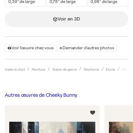
0,39" de large
0,78" de large
0,98" de large
Voir en 3D
Voir l'œuvre chez vous
Demander d'autres photos
Galerie d'art
Peinture
Scène de genre
Réalisme
Encre
Cheek
Autres œuvres de
Cheeky Bunny