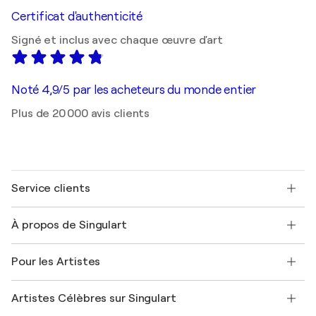
Certificat d'authenticité
Signé et inclus avec chaque œuvre d'art
Noté 4,9/5 par les acheteurs du monde entier
Plus de 20 000 avis clients
Service clients
Nous contacter
À propos de Singulart
Expédition
Politique de retour
A propos de nous
Témoignages de clients
Pour les Artistes
FAQ
Offrir une carte cadeau
Sociétés affiliées
Rejoignez notre programme commercial
Rejoindre Singulart en tant qu'artiste
Nos artistes
Mon compte
Artistes Célèbres sur Singulart
Se connecter en tant qu'Artiste
Magazine Singulart
Protection acheteur