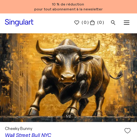
10 % de réduction
pour tout abonnement à la newsletter
(
0
)
( 0 )
1
/
2
Cheeky Bunny
Wall Street Bull NYC