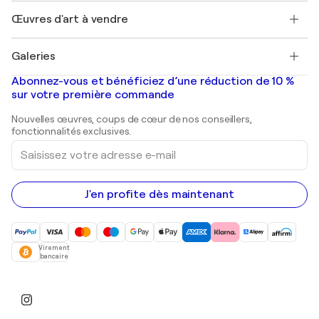
Emplois
+33 1 76 44 06 42
Henri Matisse
Découvrez une sélection d'art original
Œuvres d'art à vendre
Marc Chagall
Pablo Picasso
Tableaux à vendre
Salvador Dalí
Galeries
Tableaux abstraits à vendre
Banksy
Peintures à l'huile
Mr. Brainwash
Galeries d'art en France
Abonnez-vous et bénéficiez d’une réduction de 10 %
Peintures de paysage
Shepard Fairey
Galeries d'art en Belgique
sur votre première commande
Estampes
Sculptures
Nouvelles œuvres, coups de cœur de nos conseillers,
Peintures acryliques
fonctionnalités exclusives.
Saisissez
votre
adresse
e-
mail
J'en profite dès maintenant
Virement
bancaire