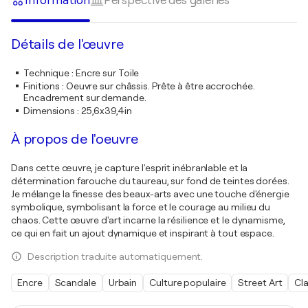
Information
Perspective des galeries
Détails de l'œuvre
Technique
:
Encre sur Toile
Finitions
:
Oeuvre sur châssis. Prête à être accrochée.
Encadrement sur demande.
Dimensions
:
25,6x39,4in
À propos de l'oeuvre
Dans cette œuvre, je capture l'esprit inébranlable et la
détermination farouche du taureau, sur fond de teintes dorées.
Je mélange la finesse des beaux-arts avec une touche d'énergie
symbolique, symbolisant la force et le courage au milieu du
chaos. Cette œuvre d'art incarne la résilience et le dynamisme,
ce qui en fait un ajout dynamique et inspirant à tout espace.
Description traduite automatiquement.
Encre
Scandale
Urbain
Culture populaire
Street Art
Cl