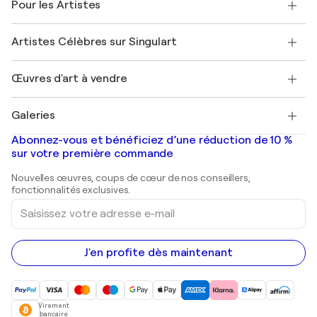
Pour les Artistes
FAQ
Offrir une carte cadeau
Sociétés affiliées
Rejoignez notre programme commercial
Rejoindre Singulart en tant qu'artiste
Nos artistes
Mon compte
Artistes Célèbres sur Singulart
Se connecter en tant qu'Artiste
Magazine Singulart
Protection acheteur
Emplois
+33 1 76 44 06 42
Henri Matisse
Découvrez une sélection d'art original
Œuvres d'art à vendre
Marc Chagall
Pablo Picasso
Tableaux à vendre
Salvador Dalí
Galeries
Tableaux abstraits à vendre
Banksy
Peintures à l'huile
Mr. Brainwash
Galeries d'art en France
Abonnez-vous et bénéficiez d’une réduction de 10 %
Peintures de paysage
Shepard Fairey
Galeries d'art en Belgique
sur votre première commande
Estampes
Sculptures
Nouvelles œuvres, coups de cœur de nos conseillers,
Peintures acryliques
fonctionnalités exclusives.
Saisissez
votre
adresse
e-
mail
J'en profite dès maintenant
Virement
bancaire