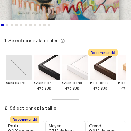
1. Sélectionnez la couleur
Recommandé
Sans cadre
Grain noir
Grain blanc
Bois foncé
Bois cla
+ 470 $US
+ 470 $US
+ 470 $US
+ 470 
2. Sélectionnez la taille
Recommandé
Petit
Moyen
Grand
0,39" de large
0,78" de large
0,98" de large