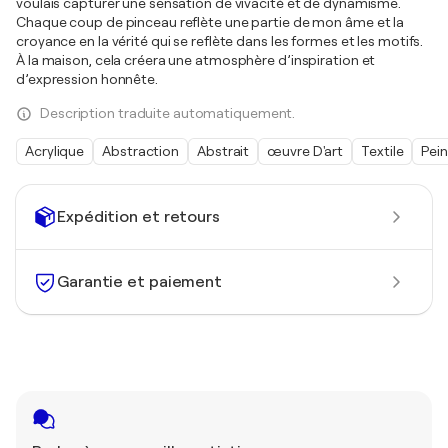
voulais capturer une sensation de vivacité et de dynamisme.
Chaque coup de pinceau reflète une partie de mon âme et la
croyance en la vérité qui se reflète dans les formes et les motifs.
À la maison, cela créera une atmosphère d’inspiration et
d’expression honnête.
Description traduite automatiquement.
Acrylique
Abstraction
Abstrait
œuvre D'art
Textile
Pei
Expédition et retours
Garantie et paiement