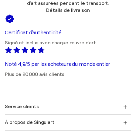
d'art assurées pendant le transport.
Détails de livraison
Certificat d'authenticité
Signé et inclus avec chaque œuvre d'art
Noté 4,9/5 par les acheteurs du monde entier
Plus de 20 000 avis clients
Service clients
Nous contacter
À propos de Singulart
Expédition
Politique de retour
A propos de nous
Témoignages de clients