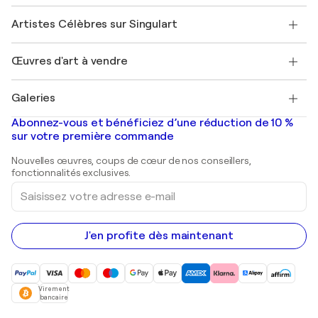
Sociétés affiliées
Rejoignez notre programme commercial
Rejoindre Singulart en tant qu'artiste
Nos artistes
Mon compte
Artistes Célèbres sur Singulart
Se connecter en tant qu'Artiste
Magazine Singulart
Protection acheteur
Emplois
+33 1 76 44 06 42
Henri Matisse
Découvrez une sélection d'art original
Œuvres d'art à vendre
Marc Chagall
Pablo Picasso
Tableaux à vendre
Salvador Dalí
Galeries
Tableaux abstraits à vendre
Banksy
Peintures à l'huile
Mr. Brainwash
Galeries d'art en France
Abonnez-vous et bénéficiez d’une réduction de 10 %
Peintures de paysage
Shepard Fairey
Galeries d'art en Belgique
sur votre première commande
Estampes
Sculptures
Nouvelles œuvres, coups de cœur de nos conseillers,
Peintures acryliques
fonctionnalités exclusives.
Saisissez
votre
adresse
e-
mail
J'en profite dès maintenant
Virement
bancaire