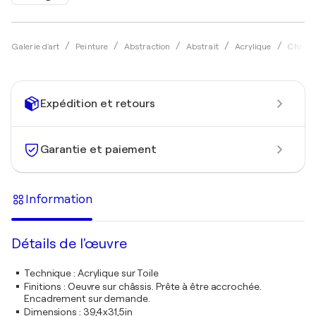
Galerie d'art
Peinture
Abstraction
Abstrait
Acrylique
Christ
Expédition et retours
Garantie et paiement
Information
Détails de l'œuvre
Technique
:
Acrylique sur Toile
Finitions
:
Oeuvre sur châssis. Prête à être accrochée.
Encadrement sur demande.
Dimensions
:
39,4x31,5in