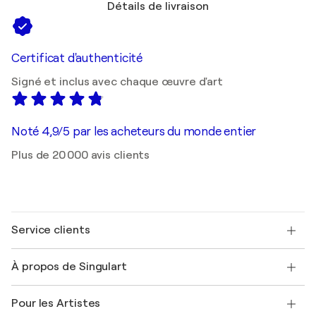
Détails de livraison
Certificat d'authenticité
Signé et inclus avec chaque œuvre d'art
Noté 4,9/5 par les acheteurs du monde entier
Plus de 20 000 avis clients
Service clients
Nous contacter
À propos de Singulart
Expédition
Politique de retour
A propos de nous
Témoignages de clients
Pour les Artistes
FAQ
Offrir une carte cadeau