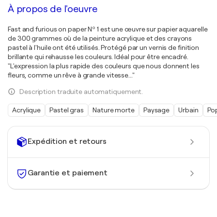
À propos de l'oeuvre
Fast and furious on paper Nº 1 est une œuvre sur papier aquarelle
de 300 grammes où de la peinture acrylique et des crayons
pastel à l'huile ont été utilisés. Protégé par un vernis de finition
brillante qui rehausse les couleurs. Idéal pour être encadré.
"L'expression la plus rapide des couleurs que nous donnent les
fleurs, comme un rêve à grande vitesse..."
Description traduite automatiquement.
Acrylique
Pastel gras
Nature morte
Paysage
Urbain
Pop
Expédition et retours
Garantie et paiement