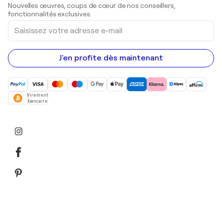
Sculptures
Nouvelles œuvres, coups de cœur de nos conseillers,
Peintures acryliques
fonctionnalités exclusives.
Saisissez
votre
adresse
e-
mail
J'en profite dès maintenant
Virement
bancaire