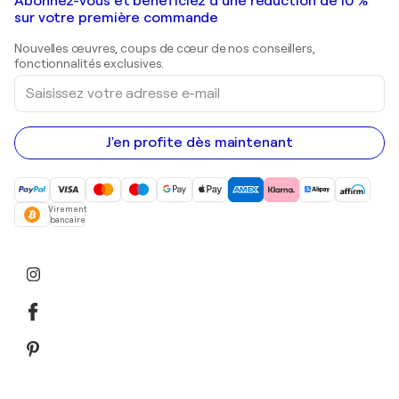
Galeries d'art en France
Abonnez-vous et bénéficiez d’une réduction de 10 %
Peintures de paysage
Shepard Fairey
Galeries d'art en Belgique
sur votre première commande
Estampes
Sculptures
Nouvelles œuvres, coups de cœur de nos conseillers,
Peintures acryliques
fonctionnalités exclusives.
Saisissez
votre
adresse
e-
mail
J'en profite dès maintenant
Virement
bancaire