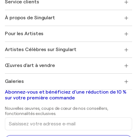
Service clients
Nous contacter
À propos de Singulart
Expédition
Politique de retour
A propos de nous
Témoignages de clients
Pour les Artistes
FAQ
Offrir une carte cadeau
Sociétés affiliées
Rejoignez notre programme commercial
Rejoindre Singulart en tant qu'artiste
Nos artistes
Mon compte
Artistes Célèbres sur Singulart
Se connecter en tant qu'Artiste
Magazine Singulart
Protection acheteur
Emplois
+33 1 76 44 06 42
Henri Matisse
Découvrez une sélection d'art original
Œuvres d'art à vendre
Marc Chagall
Pablo Picasso
Tableaux à vendre
Salvador Dalí
Galeries
Tableaux abstraits à vendre
Banksy
Peintures à l'huile
Mr. Brainwash
Galeries d'art en France
Abonnez-vous et bénéficiez d’une réduction de 10 %
Peintures de paysage
Shepard Fairey
Galeries d'art en Belgique
sur votre première commande
Estampes
Sculptures
Nouvelles œuvres, coups de cœur de nos conseillers,
Peintures acryliques
fonctionnalités exclusives.
Saisissez
votre
adresse
e-