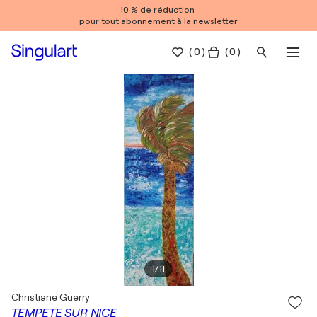
10 % de réduction
pour tout abonnement à la newsletter
(
0
)
( 0 )
1
/
11
Christiane Guerry
TEMPETE SUR NICE