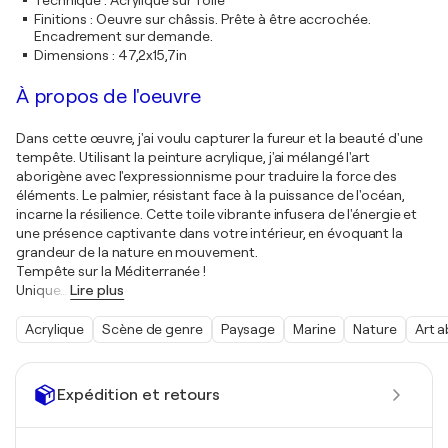
Technique
:
Acrylique sur Toile
Finitions
:
Oeuvre sur châssis. Prête à être accrochée.
Encadrement sur demande.
Dimensions
:
47,2x15,7in
À propos de l'oeuvre
Dans cette œuvre, j'ai voulu capturer la fureur et la beauté d'une
tempête. Utilisant la peinture acrylique, j'ai mélangé l'art
aborigène avec l'expressionnisme pour traduire la force des
éléments. Le palmier, résistant face à la puissance de l'océan,
incarne la résilience. Cette toile vibrante infusera de l'énergie et
une présence captivante dans votre intérieur, en évoquant la
grandeur de la nature en mouvement.
Tempête sur la Méditerranée !
Unique
…
Lire plus
Acrylique
Scène de genre
Paysage
Marine
Nature
Art 
Expédition et retours