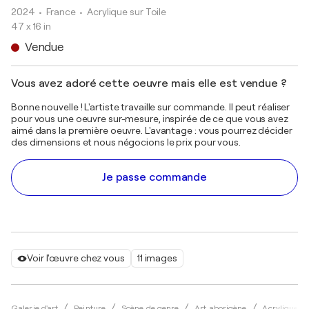
2024
• France
•
Acrylique sur Toile
47 x 16 in
Vendue
Vous avez adoré cette oeuvre mais elle est vendue ?
Bonne nouvelle ! L'artiste travaille sur commande. Il peut réaliser
pour vous une oeuvre sur-mesure, inspirée de ce que vous avez
aimé dans la première oeuvre. L'avantage : vous pourrez décider
des dimensions et nous négocions le prix pour vous.
Je passe commande
Voir l'œuvre chez vous
11 images
Galerie d'art
Peinture
Scène de genre
Art aborigène
Acrylique