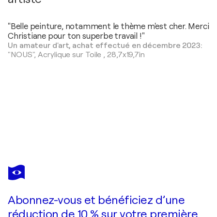
"Belle peinture, notamment le thème m'est cher. Merci
Christiane pour ton superbe travail !"
Un amateur d'art, achat effectué en décembre 2023:
"NOUS",
Acrylique sur Toile
,
28,7x19,7in
CHRISTIANE
GUERRY
Vous avez adoré cette oeuvre mais elle est vendue ?
TEMPETE SUR NICE
Abonnez-vous et bénéficiez d’une
Je passe commande
réduction de 10 % sur votre première