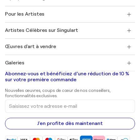
Politique de retour
A propos de nous
Témoignages de clients
Pour les Artistes
FAQ
Offrir une carte cadeau
Sociétés affiliées
Rejoignez notre programme commercial
Rejoindre Singulart en tant qu'artiste
Nos artistes
Mon compte
Artistes Célèbres sur Singulart
Se connecter en tant qu'Artiste
Magazine Singulart
Protection acheteur
Emplois
+33 1 76 44 06 42
Henri Matisse
Découvrez une sélection d'art original
Œuvres d'art à vendre
Marc Chagall
Pablo Picasso
Tableaux à vendre
Salvador Dalí
Galeries
Tableaux abstraits à vendre
Banksy
Peintures à l'huile
Mr. Brainwash
Galeries d'art en France
Abonnez-vous et bénéficiez d’une réduction de 10 %
Peintures de paysage
Shepard Fairey
Galeries d'art en Belgique
sur votre première commande
Estampes
Sculptures
Nouvelles œuvres, coups de cœur de nos conseillers,
Peintures acryliques
fonctionnalités exclusives.
Saisissez
votre
adresse
e-
mail
J'en profite dès maintenant