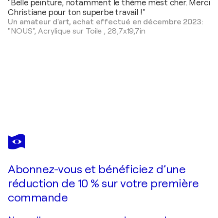
"Belle peinture, notamment le thème m'est cher. Merci
Christiane pour ton superbe travail !"
Un amateur d'art, achat effectué en décembre 2023:
"NOUS",
Acrylique sur Toile
,
28,7x19,7in
CHRISTIANE GUERRY
The GIRL
670 $US
Faire une offre
Acquérir
Abonnez-vous et bénéficiez d’une
réduction de 10 % sur votre première
commande