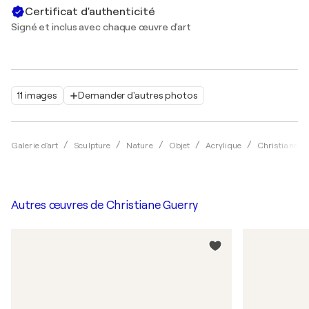
Certificat d'authenticité
Signé et inclus avec chaque œuvre d'art
11 images
Demander d'autres photos
Galerie d'art
Sculpture
Nature
Objet
Acrylique
Christiane G
Autres œuvres de
Christiane Guerry