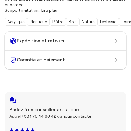
et pensée.
Support imitation
…
Lire plus
Acrylique
Plastique
Plâtre
Bois
Nature
Fantaisie
Form
Expédition et retours
Garantie et paiement
Parlez à un conseiller artistique
Appel
+33 1 76 44 06 42
ou
nous contacter