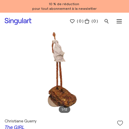
10 % de réduction
pour tout abonnement à la newsletter
(
0
)
( 0 )
1
/
12
Christiane Guerry
The GIRL