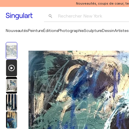
Nouveautés, coups de cœur, t
Rechercher 
New York
Photographie
Nouveautés
Peinture
Éditions
Photographie
Sculpture
Dessin
Artistes
Pop Art
Pablo Picasso