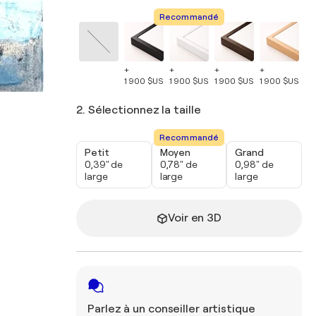
Recommandé
+
+
+
+
+
1 900 $US
1 900 $US
1 900 $US
1 900 $US
1 
2. Sélectionnez la taille
Recommandé
Petit
Moyen
Grand
0,39" de
0,78" de
0,98" de
large
large
large
Voir en 3D
Parlez à un conseiller artistique