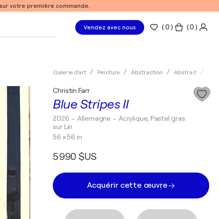
% sur votre première commande.
(
0
)
( 0 )
Vendez avec nous
Galerie d'art
Peinture
Abstraction
Abstrait
Acry
Christin Farr
Blue Stripes II
2026
• Allemagne
•
Acrylique, Pastel gras
sur Lin
56 x 56 in
5 990 $US
Acquérir cette œuvre