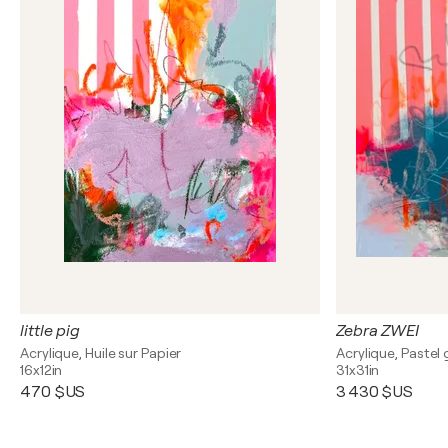
little pig
Zebra ZWEI
Acrylique, Huile sur Papier
Acrylique, Pastel 
16x12in
31x31in
470 $US
3 430 $US