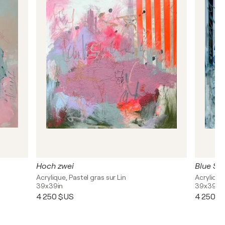
Hoch zwei
Blue Str
Acrylique, Pastel gras sur Lin
Acrylique,
39x39in
39x39in
4 250 $US
4 250 $