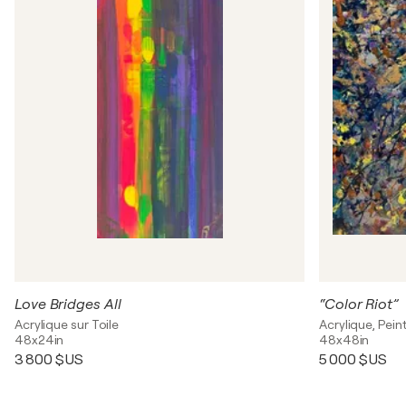
Love Bridges All
“Color Riot”
Acrylique sur Toile
Acrylique, Pei
48x24in
48x48in
3 800 $US
5 000 $US