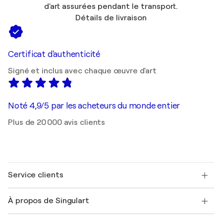
d'art assurées pendant le transport.
Détails de livraison
Certificat d'authenticité
Signé et inclus avec chaque œuvre d'art
Noté 4,9/5 par les acheteurs du monde entier
Plus de 20 000 avis clients
Service clients
Nous contacter
À propos de Singulart
Expédition
Politique de retour
A propos de nous
Témoignages de clients