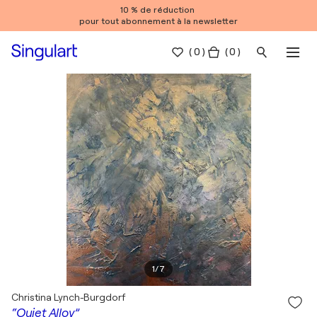
10 % de réduction
pour tout abonnement à la newsletter
(
0
)
( 0 )
1
/
7
Christina Lynch-Burgdorf
“Quiet Alloy”