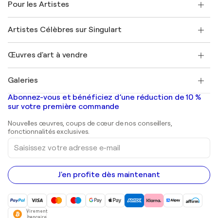
Pour les Artistes
FAQ
Offrir une carte cadeau
Sociétés affiliées
Rejoignez notre programme commercial
Rejoindre Singulart en tant qu'artiste
Nos artistes
Mon compte
Artistes Célèbres sur Singulart
Se connecter en tant qu'Artiste
Magazine Singulart
Protection acheteur
Emplois
+33 1 76 44 06 42
Henri Matisse
Découvrez une sélection d'art original
Œuvres d'art à vendre
Marc Chagall
Pablo Picasso
Tableaux à vendre
Salvador Dalí
Galeries
Tableaux abstraits à vendre
Banksy
Peintures à l'huile
Mr. Brainwash
Galeries d'art en France
Abonnez-vous et bénéficiez d’une réduction de 10 %
Peintures de paysage
Shepard Fairey
Galeries d'art en Belgique
sur votre première commande
Estampes
Sculptures
Nouvelles œuvres, coups de cœur de nos conseillers,
Peintures acryliques
fonctionnalités exclusives.
Saisissez
votre
adresse
e-
mail
J'en profite dès maintenant
Virement
bancaire