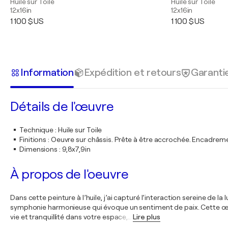
Huile sur Toile
Huile sur Toile
12x16in
12x16in
1 100 $US
1 100 $US
Information
Expédition et retours
Garanti
Détails de l'œuvre
Technique
:
Huile sur Toile
Finitions
:
Oeuvre sur châssis. Prête à être accrochée. Encadre
Dimensions
:
9,8x7,9in
À propos de l'oeuvre
Dans cette peinture à l’huile, j’ai capturé l’interaction sereine de 
symphonie harmonieuse qui évoque un sentiment de paix. Cette œuvre 
vie et tranquillité dans votre espace,
…
Lire plus