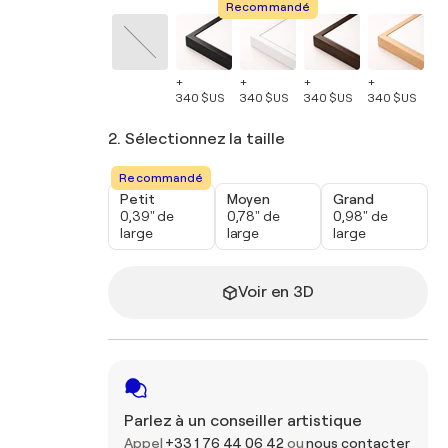
Recommandé
+
+
+
+
+
340 $US
340 $US
340 $US
340 $US
34
2. Sélectionnez la taille
Recommandé
Petit
Moyen
Grand
0,39" de
0,78" de
0,98" de
large
large
large
Voir en 3D
Parlez à un conseiller artistique
Appel
+33 1 76 44 06 42
ou
nous contacter