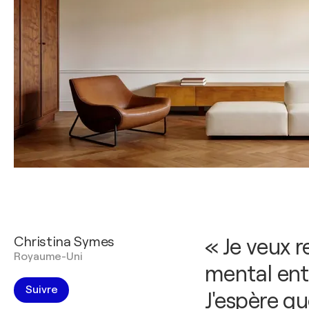
Christina Symes
« Je veux r
Royaume-Uni
mental ent
Suivre
J'espère q