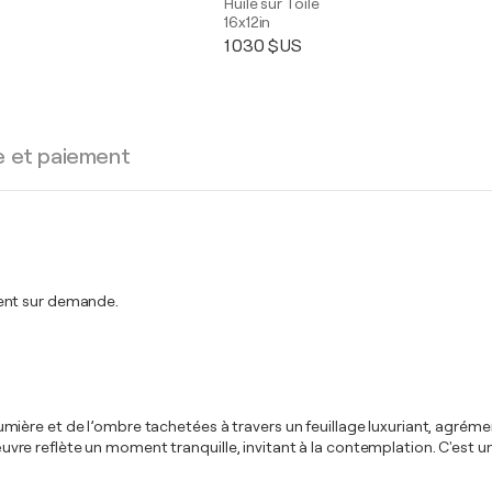
Huile sur Toile
16x12in
1 030 $US
e et paiement
ment sur demande.
la lumière et de l’ombre tachetées à travers un feuillage luxuriant, agré
reflète un moment tranquille, invitant à la contemplation. C'est une c