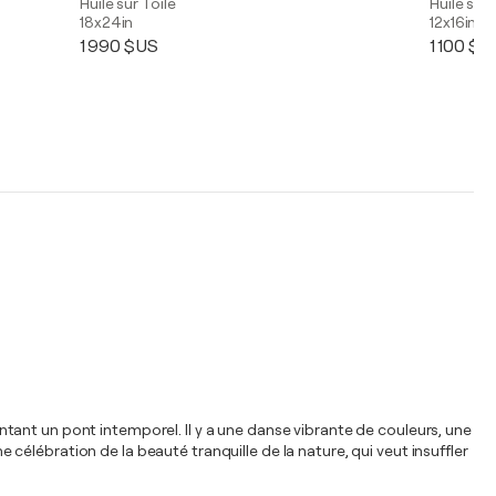
Huile sur Toile
Huile sur 
18x24in
12x16in
1 990 $US
1 100 $U
mentant un pont intemporel. Il y a une danse vibrante de couleurs, une
élébration de la beauté tranquille de la nature, qui veut insuffler