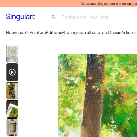
Nouveautés, coups de cœur, t
Rechercher 
New York
Photographie
Nouveautés
Peinture
Éditions
Photographie
Sculpture
Dessin
Artistes
Pop Art
Pablo Picasso