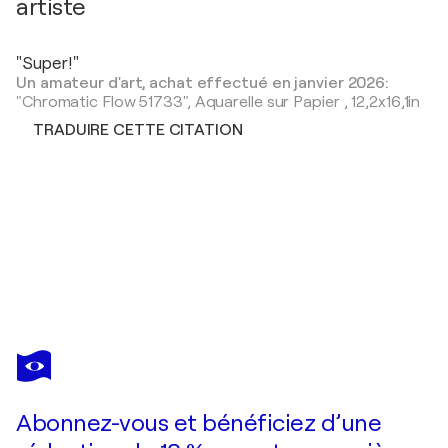
artiste
"Super!"
Un amateur d'art, achat effectué en janvier 2026:
"Chromatic Flow 51733",
Aquarelle sur Papier
,
12,2x16,1in
TRADUIRE CETTE CITATION
CHRISTINE BEARD
Morning Cuttings 517541
620 $US
Faire une offre
Acquérir
Abonnez-vous et bénéficiez d’une