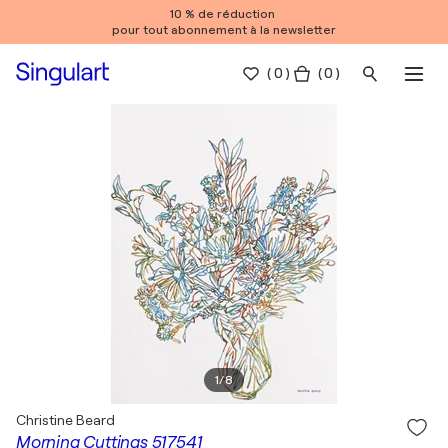
10 % de réduction
pour tout abonnement à la newsletter
(
0
)
( 0 )
1
/
8
Christine Beard
Morning Cuttings 517541