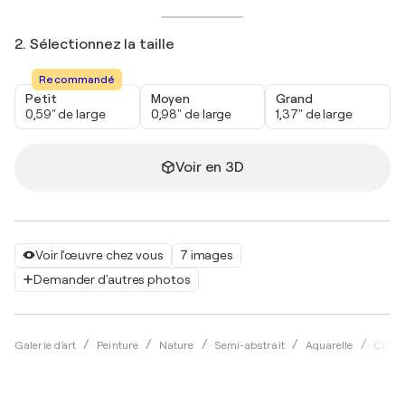
2. Sélectionnez la taille
Recommandé
Petit
Moyen
Grand
0,59" de large
0,98" de large
1,37" de large
Voir en 3D
Voir l'œuvre chez vous
7 images
Demander d'autres photos
Galerie d'art
Peinture
Nature
Semi-abstrait
Aquarelle
Chris