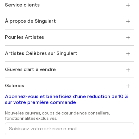
Service clients
Nous contacter
À propos de Singulart
Expédition
Politique de retour
A propos de nous
Témoignages de clients
Pour les Artistes
FAQ
Offrir une carte cadeau
Sociétés affiliées
Rejoignez notre programme commercial
Rejoindre Singulart en tant qu'artiste
Nos artistes
Mon compte
Artistes Célèbres sur Singulart
Se connecter en tant qu'Artiste
Magazine Singulart
Protection acheteur
Emplois
+33 1 76 44 06 42
Henri Matisse
Découvrez une sélection d'art original
Œuvres d'art à vendre
Marc Chagall
Pablo Picasso
Tableaux à vendre
Salvador Dalí
Galeries
Tableaux abstraits à vendre
Banksy
Peintures à l'huile
Mr. Brainwash
Galeries d'art en France
Abonnez-vous et bénéficiez d’une réduction de 10 %
Peintures de paysage
Shepard Fairey
Galeries d'art en Belgique
sur votre première commande
Estampes
Sculptures
Nouvelles œuvres, coups de cœur de nos conseillers,
Peintures acryliques
fonctionnalités exclusives.
Saisissez
votre
adresse