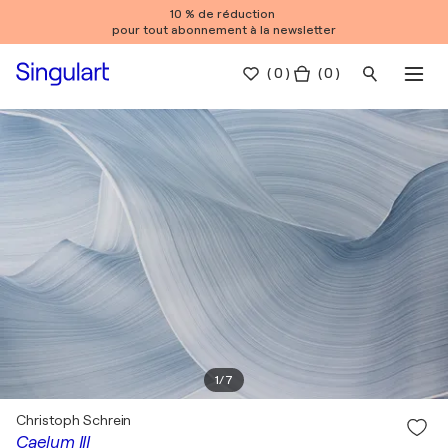
10 % de réduction
pour tout abonnement à la newsletter
(
0
)
( 0 )
1
/
7
Christoph Schrein
Caelum III