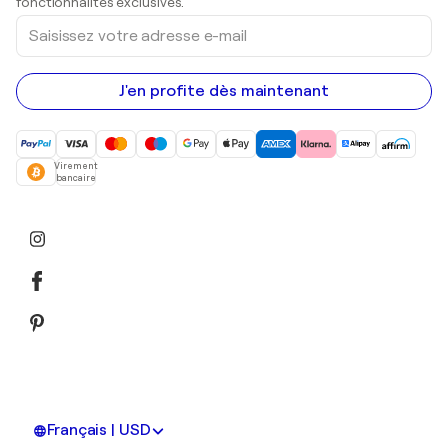
fonctionnalités exclusives.
Saisissez
votre
adresse
e-
mail
J'en profite dès maintenant
Virement
bancaire
Français | USD