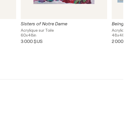
Sisters of Notre Dame
Being H
Acrylique sur Toile
Acrylique
60x48in
48x48in
3 000 $US
2 000 $