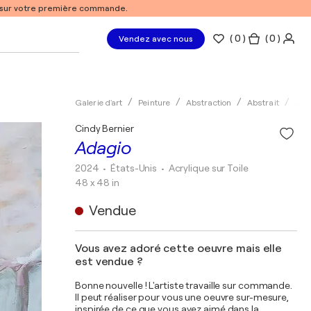
% sur votre première commande.
(
0
)
( 0 )
Vendez avec nous
Galerie d'art
Peinture
Abstraction
Abstrait
Acry
Cindy Bernier
Adagio
2024
• États-Unis
•
Acrylique sur Toile
48 x 48 in
Vendue
Vous avez adoré cette oeuvre mais elle
est vendue ?
Bonne nouvelle ! L'artiste travaille sur commande.
Il peut réaliser pour vous une oeuvre sur-mesure,
inspirée de ce que vous avez aimé dans la