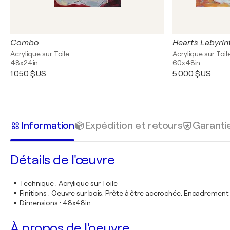
Combo
Heart's Labyrin
Acrylique sur Toile
Acrylique sur Toil
48x24in
60x48in
1 050 $US
5 000 $US
Information
Expédition et retours
Garanti
Détails de l'œuvre
Technique
:
Acrylique sur Toile
Finitions
:
Oeuvre sur bois. Prête à être accrochée. Encadremen
Dimensions
:
48x48in
À propos de l'oeuvre