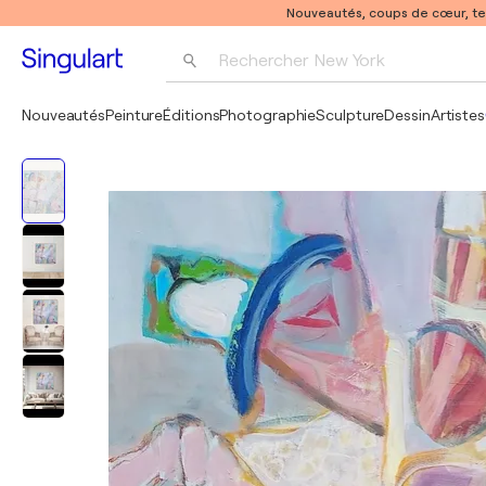
Nouveautés, coups de cœur, t
Rechercher 
New York
Photographie
Nouveautés
Peinture
Éditions
Photographie
Sculpture
Dessin
Artistes
Pop Art
Pablo Picasso