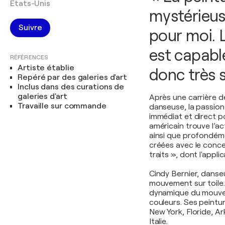
États-Unis
mystérieus
Suivre
pour moi. 
est capable
RÉFÉRENCES
Artiste établie
donc très 
Repéré par des galeries d'art
Inclus dans des curations de
galeries d'art
Après une carrière 
Travaille sur commande
danseuse, la passion
immédiat et direct po
américain trouve l’a
ainsi que profondém
créées avec le conc
traits », dont l'appli
Cindy Bernier, danse
mouvement sur toile. 
dynamique du mouvem
couleurs. Ses peintur
New York, Floride, Ar
Italie.