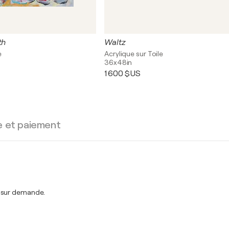
th
Waltz
e
Acrylique sur Toile
36x48in
1 600 $US
e et paiement
t sur demande.