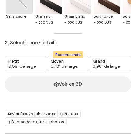
Sans cadre
Grain noir
Grain blanc
Bois foncé
Bois cla
+ 650 $US
+ 650 $US
+ 650 $US
+ 650 
2. Sélectionnez la taille
Recommandé
Petit
Moyen
Grand
0,39" de large
0,78" de large
0,98" de large
Voir en 3D
Voir l'œuvre chez vous
5 images
Demander d'autres photos