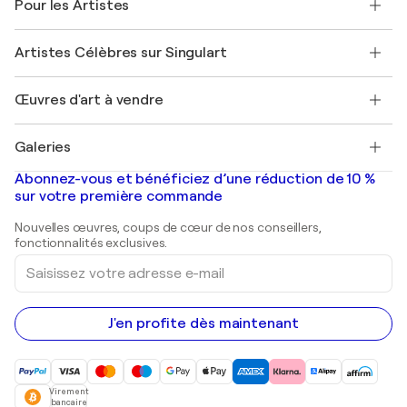
Pour les Artistes
FAQ
Offrir une carte cadeau
Sociétés affiliées
Rejoignez notre programme commercial
Rejoindre Singulart en tant qu'artiste
Nos artistes
Mon compte
Artistes Célèbres sur Singulart
Se connecter en tant qu'Artiste
Magazine Singulart
Protection acheteur
Emplois
+33 1 76 44 06 42
Henri Matisse
Découvrez une sélection d'art original
Œuvres d'art à vendre
Marc Chagall
Pablo Picasso
Tableaux à vendre
Salvador Dalí
Galeries
Tableaux abstraits à vendre
Banksy
Peintures à l'huile
Mr. Brainwash
Galeries d'art en France
Abonnez-vous et bénéficiez d’une réduction de 10 %
Peintures de paysage
Shepard Fairey
Galeries d'art en Belgique
sur votre première commande
Estampes
Sculptures
Nouvelles œuvres, coups de cœur de nos conseillers,
Peintures acryliques
fonctionnalités exclusives.
Saisissez
votre
adresse
e-
mail
J'en profite dès maintenant
Virement
bancaire