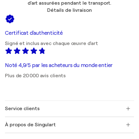
d'art assurées pendant le transport.
Détails de livraison
Certificat d'authenticité
Signé et inclus avec chaque œuvre d'art
Noté 4,9/5 par les acheteurs du monde entier
Plus de 20 000 avis clients
Service clients
Nous contacter
À propos de Singulart
Expédition
Politique de retour
A propos de nous
Témoignages de clients