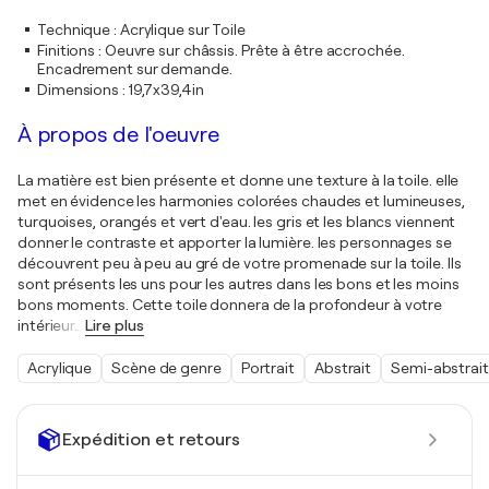
Technique
:
Acrylique sur Toile
Finitions
:
Oeuvre sur châssis. Prête à être accrochée.
Encadrement sur demande.
Dimensions
:
19,7x39,4in
À propos de l'oeuvre
La matière est bien présente et donne une texture à la toile. elle
met en évidence les harmonies colorées chaudes et lumineuses,
turquoises, orangés et vert d'eau. les gris et les blancs viennent
donner le contraste et apporter la lumière. les personnages se
découvrent peu à peu au gré de votre promenade sur la toile. Ils
sont présents les uns pour les autres dans les bons et les moins
bons moments. Cette toile donnera de la profondeur à votre
intérieur
…
Lire plus
Acrylique
Scène de genre
Portrait
Abstrait
Semi-abstrait
Expédition et retours