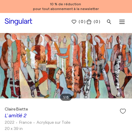
10 % de réduction
pour tout abonnement à la newsletter
(
0
)
( 0 )
1
/
6
Claire Biette
L' amitié 2
2022
• France
•
Acrylique sur Toile
20 x 39 in