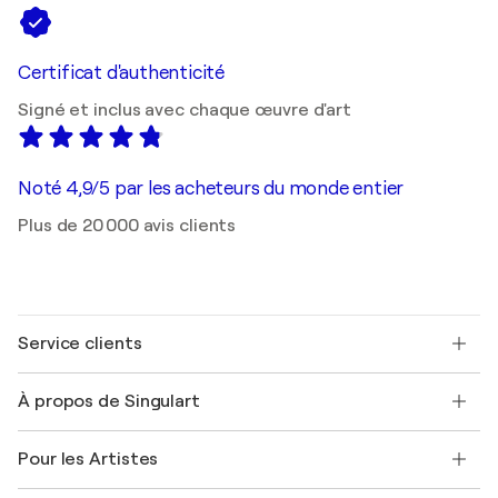
Certificat d'authenticité
Signé et inclus avec chaque œuvre d'art
Noté 4,9/5 par les acheteurs du monde entier
Plus de 20 000 avis clients
Service clients
Nous contacter
À propos de Singulart
Expédition
Politique de retour
A propos de nous
Témoignages de clients
Pour les Artistes
FAQ
Offrir une carte cadeau
Sociétés affiliées
Rejoignez notre programme commercial
Rejoindre Singulart en tant qu'artiste