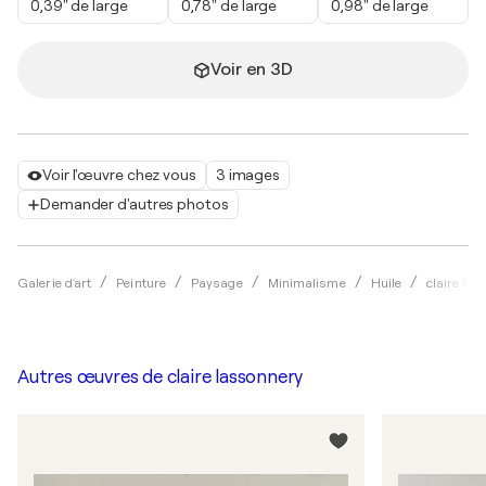
0,39" de large
0,78" de large
0,98" de large
Voir en 3D
Voir l'œuvre chez vous
3 images
Demander d'autres photos
Galerie d'art
Peinture
Paysage
Minimalisme
Huile
claire la
Autres œuvres de
claire lassonnery