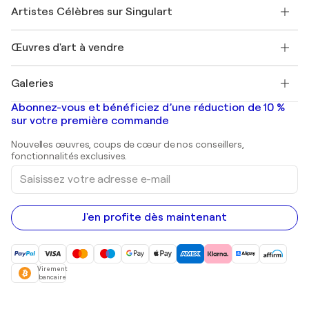
Nos artistes
Mon compte
Artistes Célèbres sur Singulart
Se connecter en tant qu'Artiste
Magazine Singulart
Protection acheteur
Emplois
+33 1 76 44 06 42
Henri Matisse
Découvrez une sélection d'art original
Œuvres d'art à vendre
Marc Chagall
Pablo Picasso
Tableaux à vendre
Salvador Dalí
Galeries
Tableaux abstraits à vendre
Banksy
Peintures à l'huile
Mr. Brainwash
Galeries d'art en France
Abonnez-vous et bénéficiez d’une réduction de 10 %
Peintures de paysage
Shepard Fairey
Galeries d'art en Belgique
sur votre première commande
Estampes
Sculptures
Nouvelles œuvres, coups de cœur de nos conseillers,
Peintures acryliques
fonctionnalités exclusives.
Saisissez
votre
adresse
e-
mail
J'en profite dès maintenant
Virement
bancaire