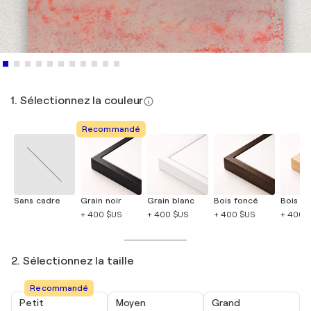
1. Sélectionnez la couleur
Recommandé
Sans cadre
Grain noir
Grain blanc
Bois foncé
Bois cla
+ 400 $US
+ 400 $US
+ 400 $US
+ 400 
2. Sélectionnez la taille
Recommandé
Petit
Moyen
Grand