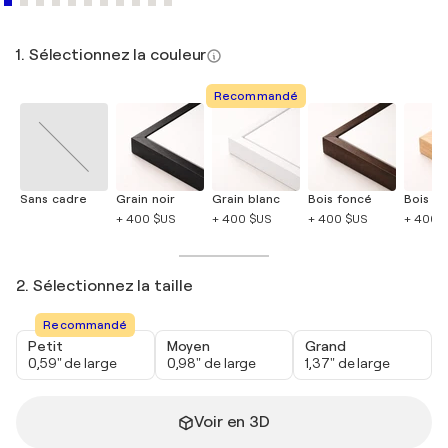
1. Sélectionnez la couleur
Recommandé
Sans cadre
Grain noir
Grain blanc
Bois foncé
Bois cla
+ 400 $US
+ 400 $US
+ 400 $US
+ 400 
2. Sélectionnez la taille
Recommandé
Petit
Moyen
Grand
0,59" de large
0,98" de large
1,37" de large
Voir en 3D