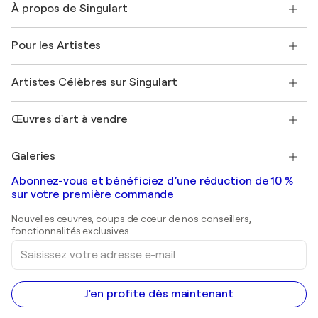
À propos de Singulart
Expédition
Politique de retour
A propos de nous
Témoignages de clients
Pour les Artistes
FAQ
Offrir une carte cadeau
Sociétés affiliées
Rejoignez notre programme commercial
Rejoindre Singulart en tant qu'artiste
Nos artistes
Mon compte
Artistes Célèbres sur Singulart
Se connecter en tant qu'Artiste
Magazine Singulart
Protection acheteur
Emplois
+33 1 76 44 06 42
Henri Matisse
Découvrez une sélection d'art original
Œuvres d'art à vendre
Marc Chagall
Pablo Picasso
Tableaux à vendre
Salvador Dalí
Galeries
Tableaux abstraits à vendre
Banksy
Peintures à l'huile
Mr. Brainwash
Galeries d'art en France
Abonnez-vous et bénéficiez d’une réduction de 10 %
Peintures de paysage
Shepard Fairey
Galeries d'art en Belgique
sur votre première commande
Estampes
Sculptures
Nouvelles œuvres, coups de cœur de nos conseillers,
Peintures acryliques
fonctionnalités exclusives.
Saisissez
votre
adresse
e-
mail
J'en profite dès maintenant