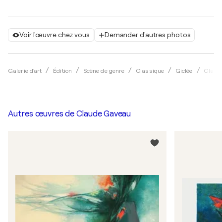
Voir l'œuvre chez vous
Demander d'autres photos
Galerie d'art
Édition
Scène de genre
Classique
Giclée
Claud
Autres œuvres de
Claude Gaveau