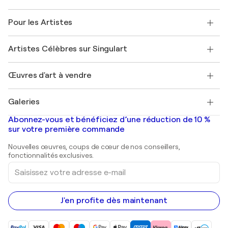
Politique de retour
A propos de nous
Témoignages de clients
Pour les Artistes
FAQ
Offrir une carte cadeau
Sociétés affiliées
Rejoignez notre programme commercial
Rejoindre Singulart en tant qu'artiste
Nos artistes
Mon compte
Artistes Célèbres sur Singulart
Se connecter en tant qu'Artiste
Magazine Singulart
Protection acheteur
Emplois
+33 1 76 44 06 42
Henri Matisse
Découvrez une sélection d'art original
Œuvres d'art à vendre
Marc Chagall
Pablo Picasso
Tableaux à vendre
Salvador Dalí
Galeries
Tableaux abstraits à vendre
Banksy
Peintures à l'huile
Mr. Brainwash
Galeries d'art en France
Abonnez-vous et bénéficiez d’une réduction de 10 %
Peintures de paysage
Shepard Fairey
Galeries d'art en Belgique
sur votre première commande
Estampes
Sculptures
Nouvelles œuvres, coups de cœur de nos conseillers,
Peintures acryliques
fonctionnalités exclusives.
Saisissez
votre
adresse
e-
mail
J'en profite dès maintenant