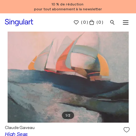
10 % de réduction
pour tout abonnement à la newsletter
(
0
)
( 0 )
1
/
2
Claude Gaveau
High Seas