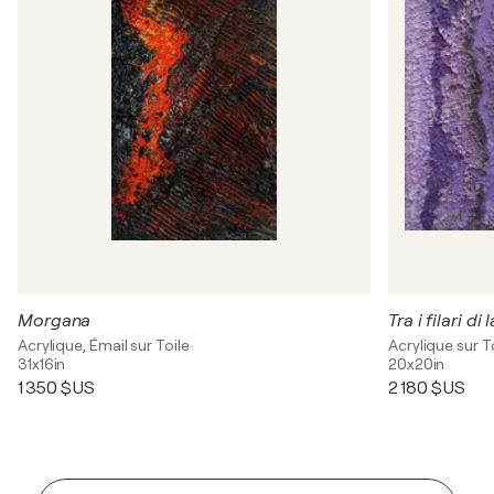
Morgana
Tra i filari di
Acrylique, Émail sur Toile
Acrylique sur T
31x16in
20x20in
1 350 $US
2 180 $US