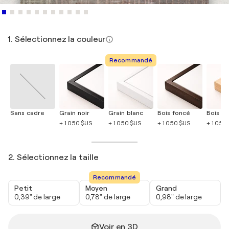
1. Sélectionnez la couleur
Recommandé
Sans cadre
Grain noir
Grain blanc
Bois foncé
Bois cla
+ 1 050 $US
+ 1 050 $US
+ 1 050 $US
+ 1 050
2. Sélectionnez la taille
Recommandé
Petit
Moyen
Grand
0,39" de large
0,78" de large
0,98" de large
Voir en 3D