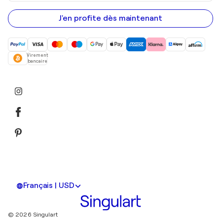
adresse
e-
mail
J'en profite dès maintenant
Virement
bancaire
Français | USD
© 2026 Singulart