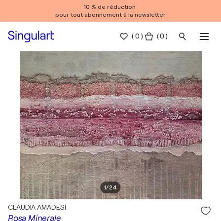
10 % de réduction
pour tout abonnement à la newsletter
(
0
)
( 0 )
1
/
24
CLAUDIA AMADESI
Rosa Minerale