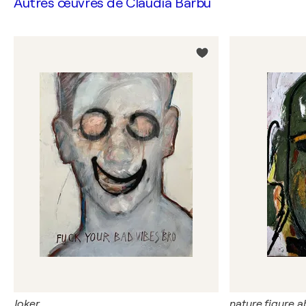
Autres œuvres de
Claudia Barbu
Joker
nature figure a