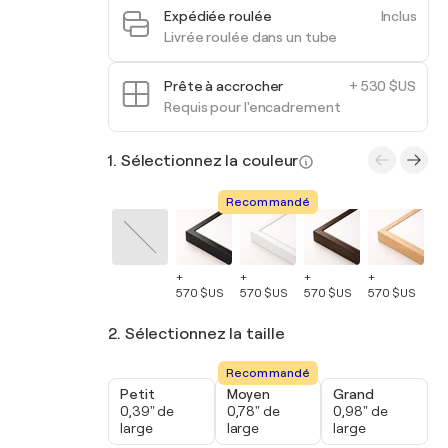
Expédiée roulée
Inclus
Livrée roulée dans un tube
Prête à accrocher
+ 530 $US
Requis pour l'encadrement
1. Sélectionnez la couleur
Recommandé
+
+
+
+
+
570 $US
570 $US
570 $US
570 $US
57
2. Sélectionnez la taille
Recommandé
Petit
Moyen
Grand
0,39" de
0,78" de
0,98" de
large
large
large