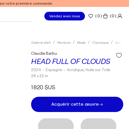
% sur votre première commande.
(
0
)
( 0 )
Vendez avec nous
Galerie d'art
Peinture
Mode
Classique
Acryliqu
Claudia Barbu
HEAD FULL OF CLOUDS
2024
• Espagne
•
Acrylique, Huile sur Toile
28 x 22 in
1 820 $US
Acquérir cette œuvre