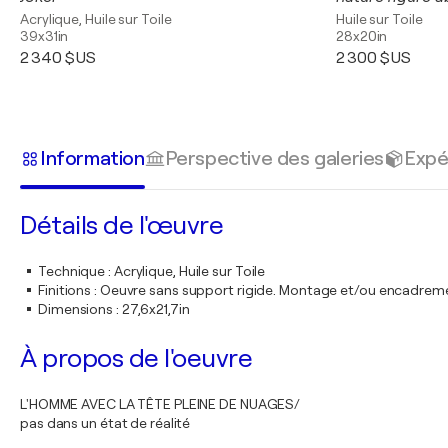
Acrylique, Huile sur Toile
Huile sur Toile
39x31in
28x20in
2 340 $US
2 300 $US
Information
Perspective des galeries
Expé
Détails de l'œuvre
Technique
:
Acrylique, Huile sur Toile
Finitions
:
Oeuvre sans support rigide. Montage et/ou encadrem
Dimensions
:
27,6x21,7in
À propos de l'oeuvre
L'HOMME AVEC LA TÊTE PLEINE DE NUAGES/
pas dans un état de réalité