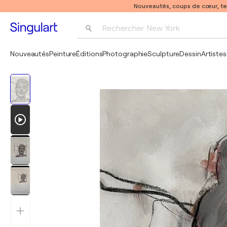
Nouveautés, coups de cœur, t
Rechercher 
New York
Photographie
Nouveautés
Peinture
Éditions
Photographie
Sculpture
Dessin
Artistes
Pop Art
Pablo Picasso