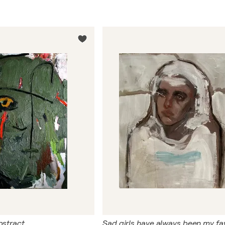
bstract
Sad girls have always been my fa