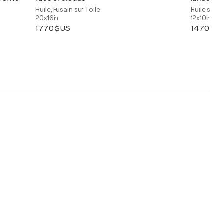
Huile, Fusain sur Toile
Huile sur 
20x16in
12x10in
1 770 $US
1 470 $