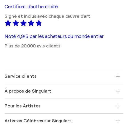
Certificat d'authenticité
Signé et inclus avec chaque œuvre d'art
Noté 4,9/5 par les acheteurs du monde entier
Plus de 20 000 avis clients
Service clients
Nous contacter
À propos de Singulart
Expédition
Politique de retour
A propos de nous
Témoignages de clients
Pour les Artistes
FAQ
Offrir une carte cadeau
Sociétés affiliées
Rejoignez notre programme commercial
Rejoindre Singulart en tant qu'artiste
Nos artistes
Mon compte
Artistes Célèbres sur Singulart
Se connecter en tant qu'Artiste
Magazine Singulart
Protection acheteur