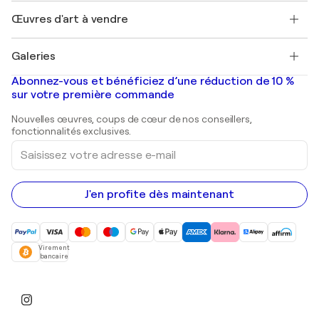
Emplois
+33 1 76 44 06 42
Henri Matisse
Découvrez une sélection d'art original
Œuvres d'art à vendre
Marc Chagall
Pablo Picasso
Tableaux à vendre
Salvador Dalí
Galeries
Tableaux abstraits à vendre
Banksy
Peintures à l'huile
Mr. Brainwash
Galeries d'art en France
Abonnez-vous et bénéficiez d’une réduction de 10 %
Peintures de paysage
Shepard Fairey
Galeries d'art en Belgique
sur votre première commande
Estampes
Sculptures
Nouvelles œuvres, coups de cœur de nos conseillers,
Peintures acryliques
fonctionnalités exclusives.
Saisissez
votre
adresse
e-
mail
J'en profite dès maintenant
Virement
bancaire