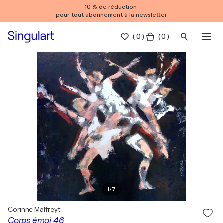
10 % de réduction
pour tout abonnement à la newsletter
(
0
)
( 0 )
1
/
7
Corinne Malfreyt
Corps émoi 46