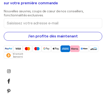
Shepard Fairey
Galeries d'art en Belgique
sur votre première commande
Estampes
Sculptures
Nouvelles œuvres, coups de cœur de nos conseillers,
Peintures acryliques
fonctionnalités exclusives.
Saisissez
votre
adresse
e-
mail
J'en profite dès maintenant
Virement
bancaire