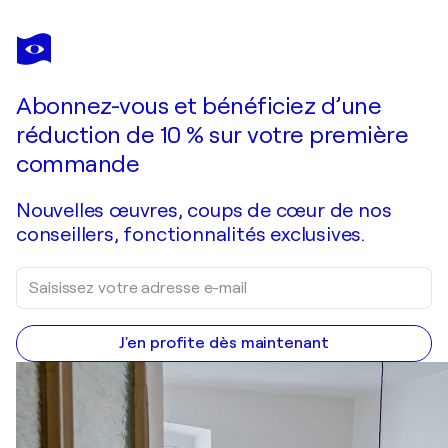
CORINNE
MALFREYT
Vous avez adoré cette oeuvre mais elle est vendue ?
Corps émoi 46
Abonnez-vous et bénéficiez d’une
Je passe commande
réduction de 10 % sur votre première
commande
Nouvelles œuvres, coups de cœur de nos
conseillers, fonctionnalités exclusives.
J'en profite dès maintenant