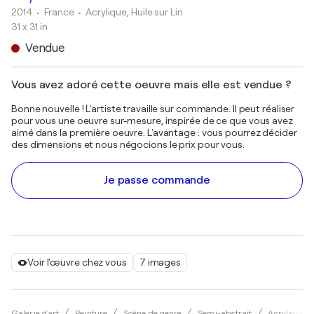
2014
• France
•
Acrylique, Huile sur Lin
31 x 31 in
Vendue
Vous avez adoré cette oeuvre mais elle est vendue ?
Bonne nouvelle ! L'artiste travaille sur commande. Il peut réaliser
pour vous une oeuvre sur-mesure, inspirée de ce que vous avez
aimé dans la première oeuvre. L'avantage : vous pourrez décider
des dimensions et nous négocions le prix pour vous.
Je passe commande
Voir l'œuvre chez vous
7 images
Galerie d'art
Peinture
Scène de genre
Semi-abstrait
Acrylique