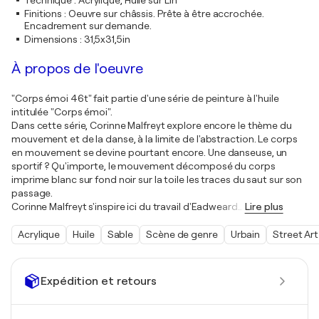
Technique
:
Acrylique, Huile sur Lin
Finitions
:
Oeuvre sur châssis. Prête à être accrochée.
Encadrement sur demande.
Dimensions
:
31,5x31,5in
À propos de l'oeuvre
"Corps émoi 46t" fait partie d'une série de peinture à l'huile
intitulée "Corps émoi".
Dans cette série, Corinne Malfreyt explore encore le thème du
mouvement et de la danse, à la limite de l'abstraction. Le corps
en mouvement se devine pourtant encore. Une danseuse, un
sportif ? Qu'importe, le mouvement décomposé du corps
imprime blanc sur fond noir sur la toile les traces du saut sur son
passage.
Corinne Malfreyt s'inspire ici du travail d'Eadweard
…
Lire plus
Acrylique
Huile
Sable
Scène de genre
Urbain
Street Art
Expédition et retours