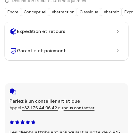
Description traduite automatiquement.
Encre
Conceptuel
Abstraction
Classique
Abstrait
Expr
Expédition et retours
Garantie et paiement
Parlez à un conseiller artistique
Appel
+33 1 76 44 06 42
ou
nous contacter
Les clients attribuent à Singulart la note de 4,9/5