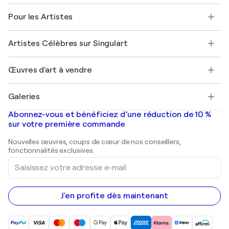
Politique de retour
A propos de nous
Témoignages de clients
Pour les Artistes
FAQ
Offrir une carte cadeau
Sociétés affiliées
Rejoignez notre programme commercial
Rejoindre Singulart en tant qu'artiste
Nos artistes
Mon compte
Artistes Célèbres sur Singulart
Se connecter en tant qu'Artiste
Magazine Singulart
Protection acheteur
Emplois
+33 1 76 44 06 42
Henri Matisse
Découvrez une sélection d'art original
Œuvres d'art à vendre
Marc Chagall
Pablo Picasso
Tableaux à vendre
Salvador Dalí
Galeries
Tableaux abstraits à vendre
Banksy
Peintures à l'huile
Mr. Brainwash
Galeries d'art en France
Abonnez-vous et bénéficiez d’une réduction de 10 %
Peintures de paysage
Shepard Fairey
Galeries d'art en Belgique
sur votre première commande
Estampes
Sculptures
Nouvelles œuvres, coups de cœur de nos conseillers,
Peintures acryliques
fonctionnalités exclusives.
Saisissez
votre
adresse
e-
mail
J'en profite dès maintenant