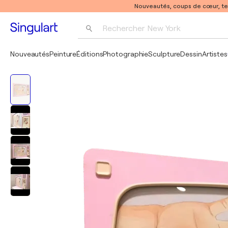
Nouveautés, coups de cœur, t
Rechercher 
New York
Photographie
Nouveautés
Peinture
Éditions
Photographie
Sculpture
Dessin
Artistes
Pop Art
Pablo Picasso