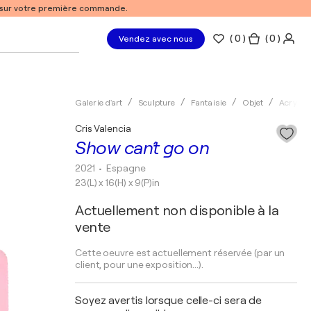
% sur votre première commande.
(
0
)
( 0 )
Vendez avec nous
Galerie d'art
Sculpture
Fantaisie
Objet
Acryliq
Cris Valencia
Show can´t go on
2021
• Espagne
23(L) x 16(H) x 9(P)in
Actuellement non disponible à la
vente
Cette oeuvre est actuellement réservée (par un
client, pour une exposition...).
Soyez avertis lorsque celle-ci sera de