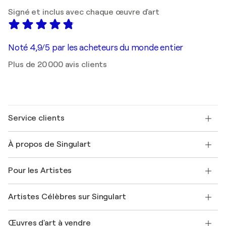
Signé et inclus avec chaque œuvre d'art
Noté 4,9/5 par les acheteurs du monde entier
Plus de 20 000 avis clients
Service clients
Nous contacter
À propos de Singulart
Expédition
Politique de retour
A propos de nous
Témoignages de clients
Pour les Artistes
FAQ
Offrir une carte cadeau
Sociétés affiliées
Rejoignez notre programme commercial
Rejoindre Singulart en tant qu'artiste
Nos artistes
Mon compte
Artistes Célèbres sur Singulart
Se connecter en tant qu'Artiste
Magazine Singulart
Protection acheteur
Emplois
+33 1 76 44 06 42
Henri Matisse
Découvrez une sélection d'art original
Œuvres d'art à vendre
Marc Chagall