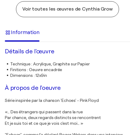
Voir toutes les œuvres de Cynthia Grow
Information
Détails de l'œuvre
Technique
:
Acrylique, Graphite sur Papier
Finitions
:
Oeuvre encadrée
Dimensions
:
12x9in
À propos de l'oeuvre
Série inspirée par la chanson 'Echoes' - Pink Floyd
«… Des étrangers qui passent dans la rue
Par chance, deux regards distincts se rencontrent
Et je suis toi et ce que je vois c'est moi… »
"Echoes", comme l'a déclaré Roger Waters dans une interview,