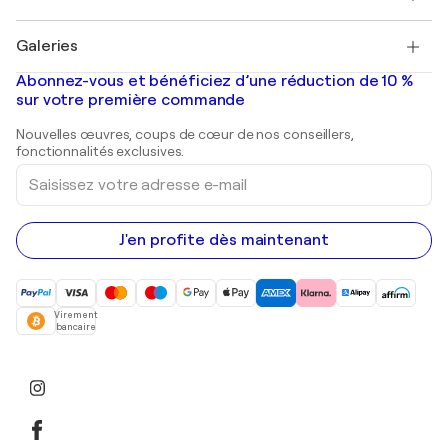
Pablo Picasso
Tableaux à vendre
Salvador Dalí
Galeries
Tableaux abstraits à vendre
Banksy
Peintures à l'huile
Mr. Brainwash
Galeries d'art en France
Abonnez-vous et bénéficiez d’une réduction de 10 %
Peintures de paysage
Shepard Fairey
Galeries d'art en Belgique
sur votre première commande
Estampes
Sculptures
Nouvelles œuvres, coups de cœur de nos conseillers,
Peintures acryliques
fonctionnalités exclusives.
Saisissez
votre
adresse
e-
mail
J'en profite dès maintenant
Virement
bancaire