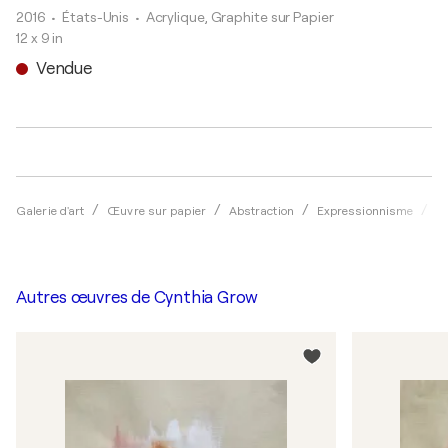
2016
• États-Unis
•
Acrylique, Graphite sur Papier
12 x 9 in
Vendue
Galerie d'art
Œuvre sur papier
Abstraction
Expressionnisme
Ac
Autres œuvres de
Cynthia Grow