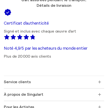
Détails de livraison
Certificat d'authenticité
Signé et inclus avec chaque œuvre d'art
Noté 4,9/5 par les acheteurs du monde entier
Plus de 20 000 avis clients
Service clients
Nous contacter
À propos de Singulart
Expédition
Politique de retour
A propos de nous
Témoignages de clients
Pour les Artistes
FAQ