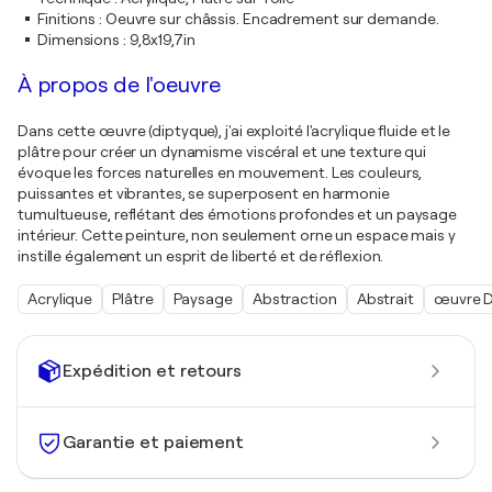
Finitions
:
Oeuvre sur châssis. Encadrement sur demande.
Dimensions
:
9,8x19,7in
À propos de l'oeuvre
Dans cette œuvre (diptyque), j'ai exploité l'acrylique fluide et le
plâtre pour créer un dynamisme viscéral et une texture qui
évoque les forces naturelles en mouvement. Les couleurs,
puissantes et vibrantes, se superposent en harmonie
tumultueuse, reflétant des émotions profondes et un paysage
intérieur. Cette peinture, non seulement orne un espace mais y
instille également un esprit de liberté et de réflexion.
Acrylique
Plâtre
Paysage
Abstraction
Abstrait
œuvre D
Expédition et retours
Garantie et paiement