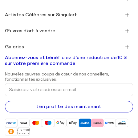
Offrir une carte cadeau
Sociétés affiliées
Rejoignez notre programme commercial
Rejoindre Singulart en tant qu'artiste
Nos artistes
Mon compte
Artistes Célèbres sur Singulart
Se connecter en tant qu'Artiste
Magazine Singulart
Protection acheteur
Emplois
+33 1 76 44 06 42
Henri Matisse
Découvrez une sélection d'art original
Œuvres d'art à vendre
Marc Chagall
Pablo Picasso
Tableaux à vendre
Salvador Dalí
Galeries
Tableaux abstraits à vendre
Banksy
Peintures à l'huile
Mr. Brainwash
Galeries d'art en France
Abonnez-vous et bénéficiez d’une réduction de 10 %
Peintures de paysage
Shepard Fairey
Galeries d'art en Belgique
sur votre première commande
Estampes
Sculptures
Nouvelles œuvres, coups de cœur de nos conseillers,
Peintures acryliques
fonctionnalités exclusives.
Saisissez
votre
adresse
e-
mail
J'en profite dès maintenant
Virement
bancaire