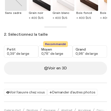
Sans cadre
Grain noir
Grain blanc
Bois foncé
Bois cla
+ 400 $US
+ 400 $US
+ 400 $US
+ 400 
2. Sélectionnez la taille
Recommandé
Petit
Moyen
Grand
0,39" de large
0,78" de large
0,98" de large
Voir en 3D
Voir l'œuvre chez vous
Demander d'autres photos
Galerie d'art
Peinture
Paysage
Abstrait
Acrylique
Daisy GO