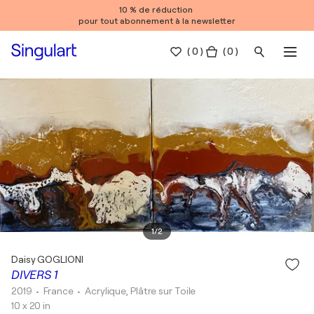
10 % de réduction
pour tout abonnement à la newsletter
(
0
)
( 0 )
1
/
2
Daisy GOGLIONI
DIVERS 1
2019
• France
•
Acrylique, Plâtre sur Toile
10 x 20 in